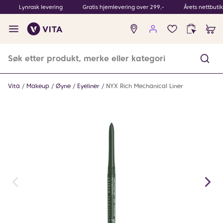
Lynrask levering
Gratis hjemlevering over 299,-
Årets nettbuti
Ingen
produkter
i
ønskeliste
Vita
Makeup
Øyne
Eyeliner
NYX Rich Mechanical Liner