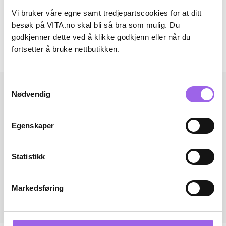
Artikkelnummer: 240110006
Vi bruker våre egne samt tredjepartscookies for at ditt
besøk på VITA.no skal bli så bra som mulig. Du
Omtaler
godkjenner dette ved å klikke godkjenn eller når du
fortsetter å bruke nettbutikken.
Andre har også kjøpt..
Samtykkevalg
Nødvendig
Egenskaper
Statistikk
Markedsføring