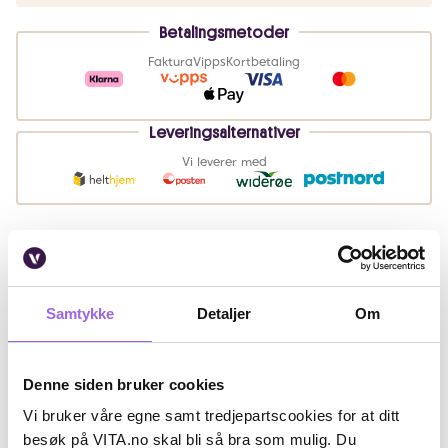
Betalingsmetoder
Faktura
Vipps
Kortbetaling
Leveringsalternativer
Vi leverer med
Beskrivelse
Ingredienser
Samtykke
Detaljer
Om
Artikkelnummer: 49261
Denne siden bruker cookies
Omtaler
Vi bruker våre egne samt tredjepartscookies for at ditt
besøk på VITA.no skal bli så bra som mulig. Du
Andre har også kjøpt..