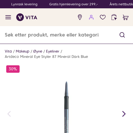
Lynrask levering
Gratis hjemlevering over 299,-
Årets nettbuti
Ingen
produkter
i
ønskeliste
Vita
Makeup
Øyne
Eyeliner
Artdeco Mineral Eye Styler 87 Mineral Dark Blue
30%