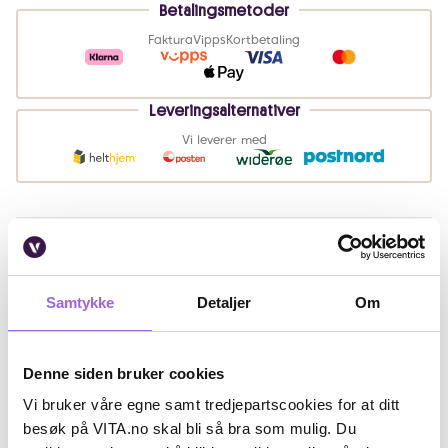
Betalingsmetoder
Faktura
Vipps
Kortbetaling
Leveringsalternativer
Vi leverer med
Beskrivelse
Fordeler
Samtykke
Detaljer
Om
Artikkelnummer: 374265
Denne siden bruker cookies
Omtaler
Vi bruker våre egne samt tredjepartscookies for at ditt
Andre har også kjøpt..
besøk på VITA.no skal bli så bra som mulig. Du