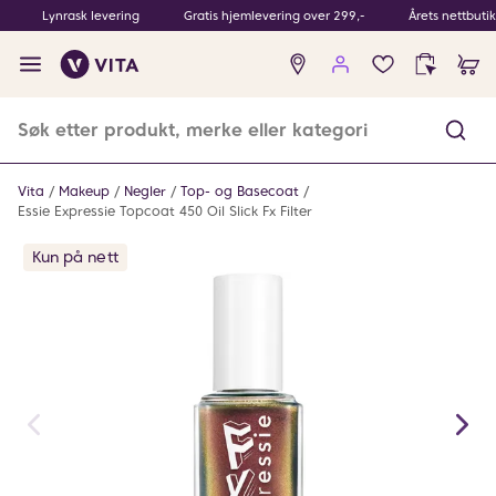
Lynrask levering
Gratis hjemlevering over 299,-
Årets nettbuti
Ingen
produkter
i
ønskeliste
Vita
Makeup
Negler
Top- og Basecoat
Essie Expressie Topcoat 450 Oil Slick Fx Filter
Kun på nett