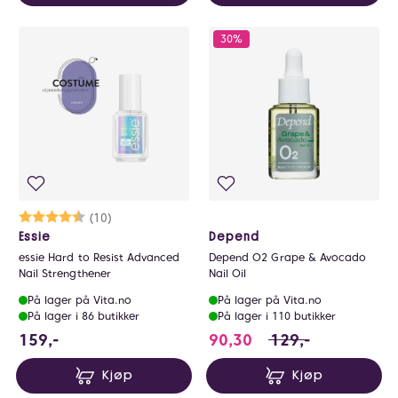
30%
Karakter:
4.4 av 5 mulige
(10)
Essie
Depend
essie Hard to Resist Advanced
Depend O2 Grape & Avocado
Nail Strengthener
Nail Oil
På lager på Vita.no
På lager på Vita.no
På lager i 86 butikker
På lager i 110 butikker
159 NOK
90.3 i stedet for 1
159,-
90,30
129,-
Kjøp
Kjøp