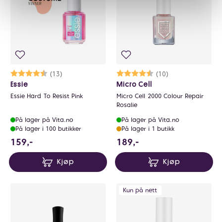
Karakter:
4.6 av 5 mulige
(13)
Karakter:
4.7 av 5 mulige
(10)
Essie
Micro Cell
Essie Hard To Resist Pink
Micro Cell 2000 Colour Repair
Rosalie
På lager på Vita.no
På lager på Vita.no
På lager i 100 butikker
På lager i 1 butikk
159 NOK
189 NOK
159,-
189,-
Kjøp
Kjøp
Kun på nett