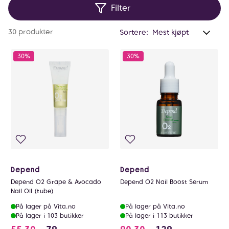
Filter
Anta
30 produkter
Sortere:
valg
filtr
30%
30%
0
Depend
Depend
Depend O2 Grape & Avocado
Depend O2 Nail Boost Serum
Nail Oil (tube)
På lager på Vita.no
På lager på Vita.no
På lager i 103 butikker
På lager i 113 butikker
55.3 i stedet for 79 NOK, du sparer 23.7000
90.3 i stedet for 1