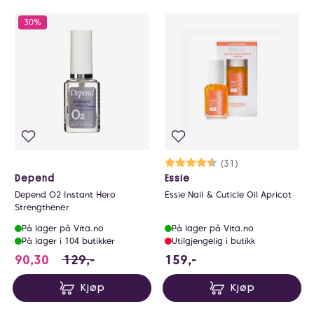
30%
Karakter:
4.5 av 5 mulige
(31)
Depend
Essie
Depend O2 Instant Hero
Essie Nail & Cuticle Oil Apricot
Strengthener
På lager på Vita.no
På lager på Vita.no
På lager i 104 butikker
Utilgjengelig i butikk
90.3 i stedet for 129 NOK, du sparer 38.7 NOK
159 NOK
90,30
129,-
159,-
Kjøp
Kjøp