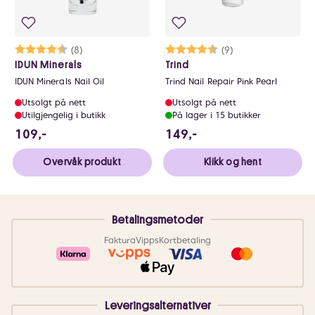
Karakter:
4.6 av 5 mulige
(8)
Karakter:
4.1 av 5 mulige
(9)
IDUN Minerals
Trind
IDUN Minerals Nail Oil
Trind Nail Repair Pink Pearl
Utsolgt på nett
Utsolgt på nett
Utilgjengelig i butikk
På lager i 15 butikker
109 NOK
149 NOK
109,-
149,-
Overvåk produkt
Klikk og hent
Betalingsmetoder
Faktura
Vipps
Kortbetaling
Leveringsalternativer