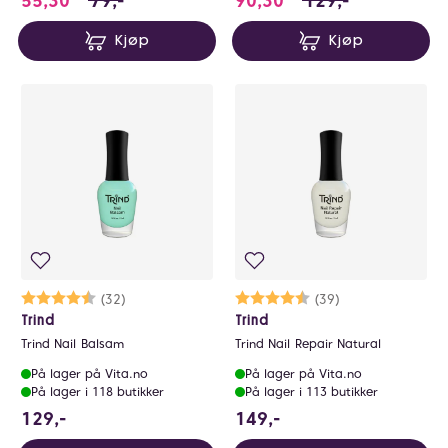
55,30
79,-
90,30
129,-
Kjøp
Kjøp
Karakter:
4.7 av 5 mulige
(32)
Karakter:
4.6 av 5 mulige
(39)
Trind
Trind
Trind Nail Balsam
Trind Nail Repair Natural
På lager på Vita.no
På lager på Vita.no
På lager i 118 butikker
På lager i 113 butikker
129 NOK
149 NOK
129,-
149,-