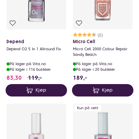
Karakter:
4.6 av 5 mulige
(5)
Depend
Micro Cell
Depend O2 5 In 1 Allround Fix
Micro Cell 2000 Colour Repair
Sandy Beach
På lager på Vita.no
På lager på Vita.no
På lager i 116 butikker
På lager i 20 butikker
83.3 i stedet for 119 NOK, du sparer 35.7 NOK
189 NOK
83,30
119,-
189,-
Kjøp
Kjøp
Kun på nett