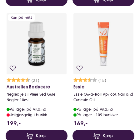
Kun på nett
Karakter:
4.5 av 5 mulige
(21)
Karakter:
3.9 av 5 mulige
(15)
Australian Bodycare
Essie
Negleolje til Pleie ved Gule
Essie On-a-Roll Apricot Nail and
Negler 10ml
Cuticule Oil
På lager på Vita.no
På lager på Vita.no
Utilgjengelig i butikk
På lager i 109 butikker
199 NOK
169 NOK
199,-
169,-
Kjøp
Kjøp