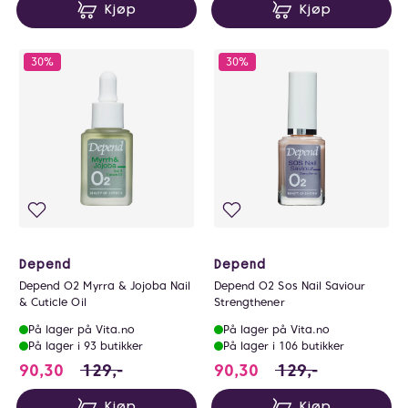
Kjøp
Kjøp
30%
30%
Depend
Depend
Depend O2 Myrra & Jojoba Nail
Depend O2 Sos Nail Saviour
& Cuticle Oil
Strengthener
På lager på Vita.no
På lager på Vita.no
På lager i 93 butikker
På lager i 106 butikker
90.3 i stedet for 129 NOK, du sparer 38.7 NOK
90.3 i stedet for 1
90,30
129,-
90,30
129,-
Kjøp
Kjøp