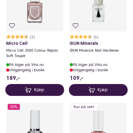
Karakter:
4.3 av 5 mulige
(3)
Karakter:
4.4 av 5 mulige
(5)
Micro Cell
IDUN Minerals
Micro Cell 2000 Colour Repair
IDUN Minerals Nail Hardener
Soft Taupe
På lager på Vita.no
På lager på Vita.no
Utilgjengelig i butikk
Utilgjengelig i butikk
189 NOK
109 NOK
189,-
109,-
Kjøp
Kjøp
30%
Kun på nett