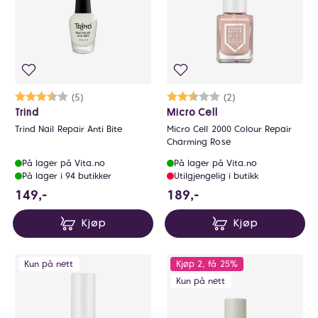
Karakter:
3.2 av 5 mulige
(5)
Karakter:
2.5 av 5 mulige
(2)
Trind
Micro Cell
Trind Nail Repair Anti Bite
Micro Cell 2000 Colour Repair
Charming Rose
På lager på Vita.no
På lager på Vita.no
På lager i 94 butikker
Utilgjengelig i butikk
149 NOK
189 NOK
149,-
189,-
Kjøp
Kjøp
Kun på nett
Kjøp 2, få 25%
Kun på nett