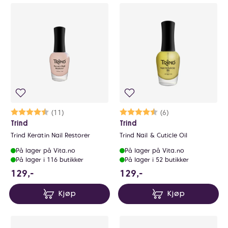
Karakter:
4.2 av 5 mulige
(11)
Karakter:
4.7 av 5 mulige
(6)
Trind
Trind
Trind Keratin Nail Restorer
Trind Nail & Cuticle Oil
På lager på Vita.no
På lager på Vita.no
På lager i 116 butikker
På lager i 52 butikker
129 NOK
129 NOK
129,-
129,-
Kjøp
Kjøp