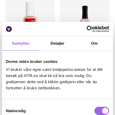
Samtykke
Detaljer
Om
Karakter:
5.0 av 5 mulige
(2)
Karakter:
4.6 av 5 mulige
(19)
Essie
Trind
Essie to the Rescue UV Gel
Trind Cuticle Balsam
Denne siden bruker cookies
Damage Repair
Vi bruker våre egne samt tredjepartscookies for at ditt
På lager på Vita.no
På lager på Vita.no
besøk på VITA.no skal bli så bra som mulig. Du
På lager i 106 butikker
På lager i 114 butikker
godkjenner dette ved å klikke godkjenn eller når du
169 NOK
129 NOK
169,-
129,-
fortsetter å bruke nettbutikken.
Kjøp
Kjøp
Samtykkevalg
Nødvendig