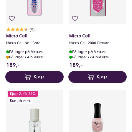
Karakter:
4.8 av 5 mulige
(5)
Micro Cell
Micro Cell
Micro Cell Nail Brite
Micro Cell 2000 Provita
På lager på Vita.no
På lager på Vita.no
På lager i 4 butikker
På lager i 64 butikker
189 NOK
189 NOK
189,-
189,-
Kjøp
Kjøp
Kjøp 2, få 25%
Kun på nett