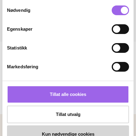
Samtykkevalg
Nødvendig
Egenskaper
Statistikk
Markedsføring
Tillat alle cookies
Tillat utvalg
Betalingsmetoder
Kun nødvendige cookies
Faktura
Vipps
Kortbetaling