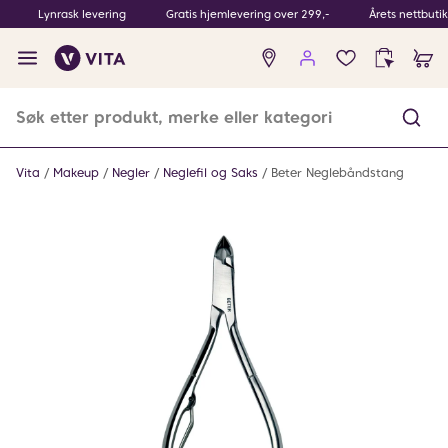
Lynrask levering
Gratis hjemlevering over 299,-
Årets nettbuti
Ingen
produkter
i
ønskeliste
Vita
Makeup
Negler
Neglefil og Saks
Beter Neglebåndstang