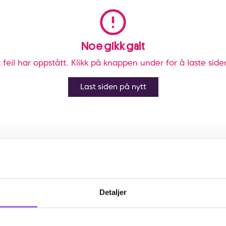
Noe gikk galt
 feil har oppstått. Klikk på knappen under for å laste side
Last siden på nytt
Detaljer