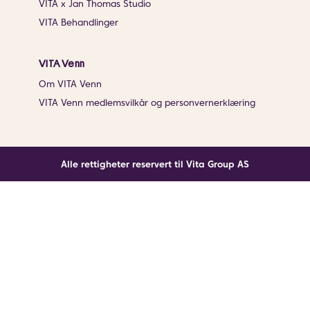
VITA x Jan Thomas Studio
VITA Behandlinger
VITA Venn
Om VITA Venn
VITA Venn medlemsvilkår og personvernerklæring
Alle rettigheter reservert til Vita Group AS
Noe gikk galt
En ukjent feil har oppstått. Klikk på knappen under for
å laste siden på nytt.