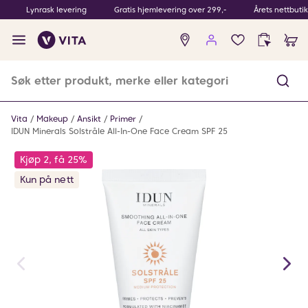
Lynrask levering
Gratis hjemlevering over 299,-
Årets nettbuti
Ingen
produkter
i
ønskeliste
Vita
Makeup
Ansikt
Primer
IDUN Minerals Solstråle All-In-One Face Cream SPF 25
Kjøp 2, få 25%
Kun på nett