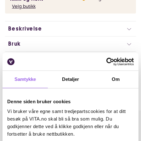
Velg butikk
Beskrivelse
Bruk
Ingredienser
Artikkelnummer: 240725011
Samtykke
Detaljer
Om
Omtaler
Andre har også kjøpt..
Denne siden bruker cookies
Vi bruker våre egne samt tredjepartscookies for at ditt
besøk på VITA.no skal bli så bra som mulig. Du
godkjenner dette ved å klikke godkjenn eller når du
fortsetter å bruke nettbutikken.