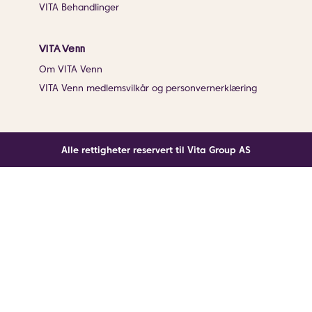
VITA Behandlinger
VITA Venn
Om VITA Venn
VITA Venn medlemsvilkår og personvernerklæring
Alle rettigheter reservert til Vita Group AS
Noe gikk galt
En ukjent feil har oppstått. Klikk på knappen under for
å laste siden på nytt.
Last siden på nytt