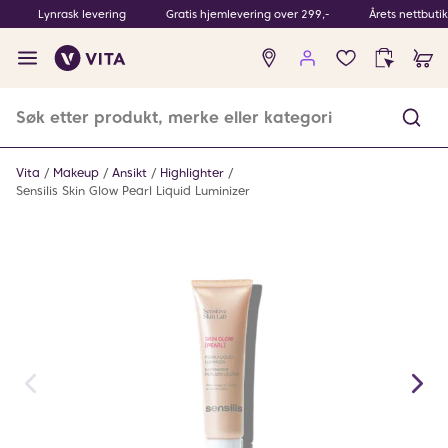
Lynrask levering
Gratis hjemlevering over 299,-
Årets nettbuti
Ingen
produkter
i
ønskeliste
Vita
Makeup
Ansikt
Highlighter
Sensilis Skin Glow Pearl Liquid Luminizer