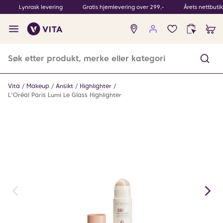
Lynrask levering
Gratis hjemlevering over 299,-
Årets nettbuti
Ingen
produkter
i
ønskeliste
Vita
Makeup
Ansikt
Highlighter
L'Oréal Paris Lumi Le Glass Highlighter