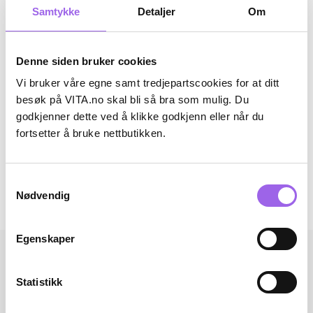
Samtykke
Detaljer
Om
Beskrivelse
Bruk
Denne siden bruker cookies
Fordeler
Vi bruker våre egne samt tredjepartscookies for at ditt
besøk på VITA.no skal bli så bra som mulig. Du
Ingredienser
godkjenner dette ved å klikke godkjenn eller når du
fortsetter å bruke nettbutikken.
Artikkelnummer: 241202115
Omtaler
Samtykkevalg
Nødvendig
Andre har også kjøpt..
Egenskaper
Statistikk