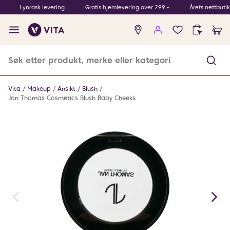
Lynrask levering
Gratis hjemlevering over 299,-
Årets nettbuti
Ingen
produkter
i
ønskeliste
Vita
Makeup
Ansikt
Blush
Jan Thomas Cosmetics Blush Baby Cheeks