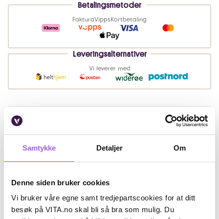
Betalingsmetoder
Faktura
Vipps
Kortbetaling
Leveringsalternativer
Vi leverer med
Beskrivelse
Ingredienser
Samtykke
Detaljer
Om
Artikkelnummer: 57602
Denne siden bruker cookies
Omtaler
Vi bruker våre egne samt tredjepartscookies for at ditt
Andre har også kjøpt..
besøk på VITA.no skal bli så bra som mulig. Du