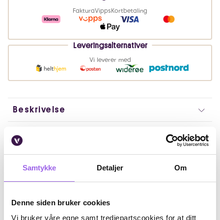
Faktura
Vipps
Kortbetaling
Leveringsalternativer
Vi leverer med
Beskrivelse
Bruk
Fordeler
Samtykke
Detaljer
Om
Ingredienser
Denne siden bruker cookies
Artikkelnummer: 31392
Vi bruker våre egne samt tredjepartscookies for at ditt