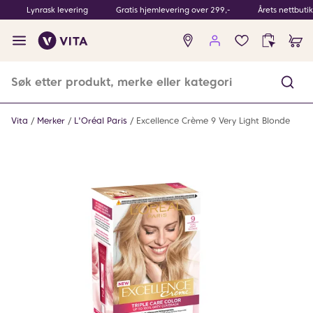
Lynrask levering
Gratis hjemlevering over 299,-
Årets nettbuti
Ingen
produkter
i
ønskeliste
Vita
Merker
L'Oréal Paris
Excellence Crème 9 Very Light Blonde