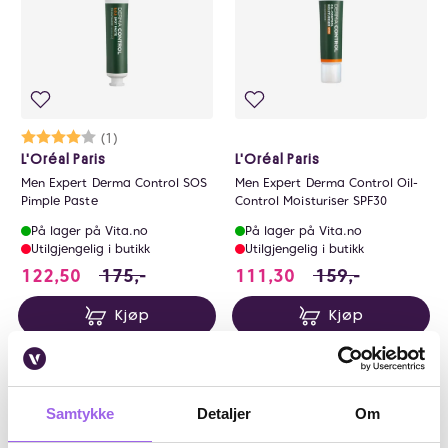
Karakter:
4.0 av 5 mulige
(1)
L'Oréal Paris
L'Oréal Paris
Men Expert Derma Control SOS
Men Expert Derma Control Oil-
Pimple Paste
Control Moisturiser SPF30
På lager på Vita.no
På lager på Vita.no
Utilgjengelig i butikk
Utilgjengelig i butikk
122.5 i stedet for 175 NOK, du sparer 52.5 N
111.3 i stedet for
122,50
175,-
111,30
159,-
Kjøp
Kjøp
25%
30%
Kun på nett
Samtykke
Detaljer
Om