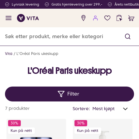
Lynrask levering
Gratis hjemlevering over 299,-
Årets nettbuti
Ingen
produkter
i
ønskeliste
Vita
L'Oréal Paris ukeskupp
L'Oréal Paris ukeskupp
Filter
Anta
7 produkter
Sortere:
valg
filtr
30%
30%
0
Kun på nett
Kun på nett