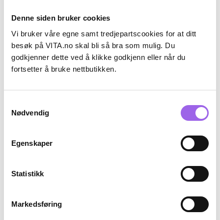
Denne siden bruker cookies
Vi bruker våre egne samt tredjepartscookies for at ditt
besøk på VITA.no skal bli så bra som mulig. Du
godkjenner dette ved å klikke godkjenn eller når du
Karakter:
4.4 av 5 mulige
(43)
Karakter:
4.6 av 5 mulige
(90)
fortsetter å bruke nettbutikken.
L'Oréal Paris
L'Oréal Paris
Infaillible 24H Fresh Wear
Revitalift Filler Night Cream
Foundation Powder
Samtykkevalg
På lager på Vita.no
Utsolgt på nett
Nødvendig
På lager i 1 butikk
Utilgjengelig i butikk
149.25 i stedet for 199 NOK, du sparer 4
147 i stedet for 210
149,25
199,-
147,-
210,-
fra
Egenskaper
Velg farge
Overvåk produkt
Statistikk
Bestselger
30%
Kun på nett
Markedsføring