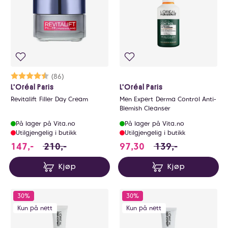
Karakter:
4.7 av 5 mulige
(86)
L'Oréal Paris
L'Oréal Paris
Revitalift Filler Day Cream
Men Expert Derma Control Anti-
Blemish Cleanser
På lager på Vita.no
På lager på Vita.no
Utilgjengelig i butikk
Utilgjengelig i butikk
147 i stedet for 210 NOK, du sparer 63 NOK
97.3 i stedet for 1
147,-
210,-
97,30
139,-
Kjøp
Kjøp
30%
30%
Kun på nett
Kun på nett