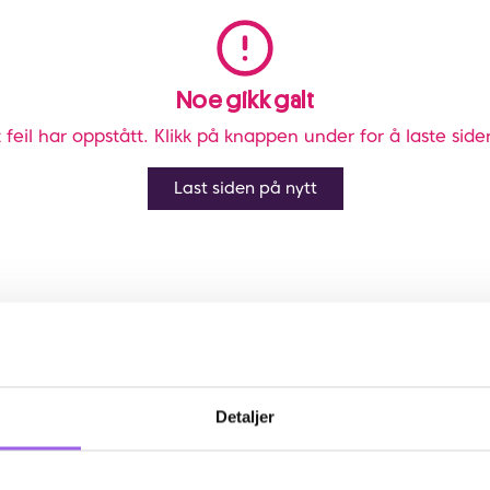
Noe gikk galt
 feil har oppstått. Klikk på knappen under for å laste side
Last siden på nytt
Detaljer