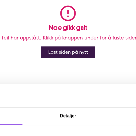
Noe gikk galt
 feil har oppstått. Klikk på knappen under for å laste side
Last siden på nytt
Detaljer