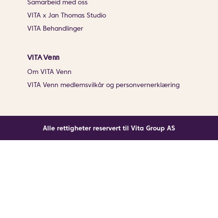
Samarbeid med oss
VITA x Jan Thomas Studio
VITA Behandlinger
VITA Venn
Om VITA Venn
VITA Venn medlemsvilkår og personvernerklæring
Alle rettigheter reservert til Vita Group AS
Noe gikk galt
En ukjent feil har oppstått. Klikk på knappen under for
å laste siden på nytt.