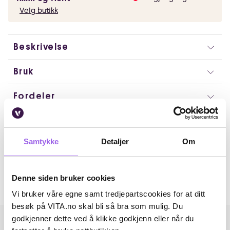
Velg butikk
Beskrivelse
Bruk
Fordeler
Ingredienser
Samtykke
Detaljer
Om
Artikkelnummer: 369807
Omtaler
Denne siden bruker cookies
Andre har også kjøpt..
Vi bruker våre egne samt tredjepartscookies for at ditt
besøk på VITA.no skal bli så bra som mulig. Du
godkjenner dette ved å klikke godkjenn eller når du