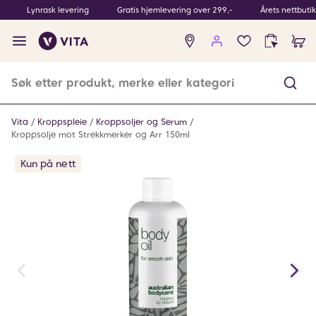
Lynrask levering
Gratis hjemlevering over 299,-
Årets nettbuti
Ingen
produkter
i
ønskeliste
Vita
Kroppspleie
Kroppsoljer og Serum
Kroppsolje mot Strekkmerker og Arr 150ml
Kun på nett