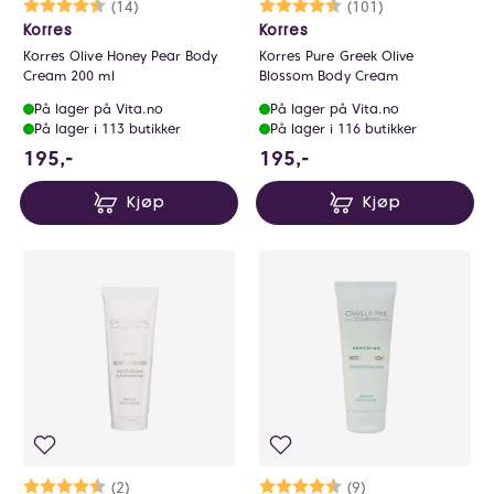
Karakter:
4.7 av 5 mulige
(14)
Karakter:
4.5 av 5 mulige
(101)
Korres
Korres
Korres Olive Honey Pear Body
Korres Pure Greek Olive
Cream 200 ml
Blossom Body Cream
På lager på Vita.no
På lager på Vita.no
På lager i 113 butikker
På lager i 116 butikker
195 NOK
195 NOK
195,-
195,-
Kjøp
Kjøp
Karakter:
4.5 av 5 mulige
(2)
Karakter:
4.8 av 5 mulige
(9)