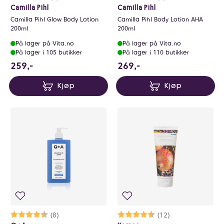
Camilla Pihl
Camilla Pihl
Camilla Pihl Glow Body Lotion
Camilla Pihl Body Lotion AHA
200ml
200ml
På lager på Vita.no
På lager på Vita.no
På lager i 105 butikker
På lager i 110 butikker
259 NOK
269 NOK
259,-
269,-
Kjøp
Kjøp
Karakter:
4.5 av 5 mulige
(8)
Karakter:
4.8 av 5 mulige
(12)