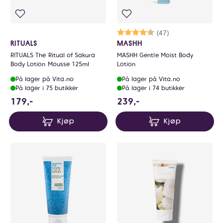
Karakter:
4.5 av 5 mulige
(47)
RITUALS
MASHH
RITUALS The Ritual of Sakura
MASHH Gentle Moist Body
Body Lotion Mousse 125ml
Lotion
På lager på Vita.no
På lager på Vita.no
På lager i 75 butikker
På lager i 74 butikker
179 NOK
239 NOK
179,-
239,-
Kjøp
Kjøp