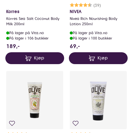
Karakter:
4.7 av 5 mulige
(39)
Korres
NIVEA
Korres Sea Salt Coconut Body
Nivea Rich Nourishing Body
Milk 200ml
Lotion 250ml
På lager på Vita.no
På lager på Vita.no
På lager i 106 butikker
På lager i 100 butikker
189 NOK
69 NOK
189,-
69,-
Kjøp
Kjøp