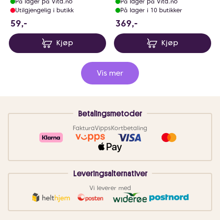
På lager på Vita.no
På lager på Vita.no
Utilgjengelig i butikk
På lager i 10 butikker
59 NOK
369 NOK
59,-
369,-
Kjøp
Kjøp
Vis mer
Betalingsmetoder
Faktura
Vipps
Kortbetaling
Leveringsalternativer
Vi leverer med