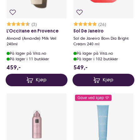
Karakter:
4.7 av 5 mulige
(3)
Karakter:
5.0 av 5 mulige
(26)
L’Occitane en Provence
Sol De Janeiro
Almond (Amande) Milk Veil
Sol de Janeiro Bom Dia Bright
240ml
Cream 240 ml
På lager på Vita.no
På lager på Vita.no
På lager i 11 butikker
På lager i 102 butikker
459 NOK
549 NOK
459,-
549,-
Kjøp
Kjøp
Gave ved kjøp 🩷