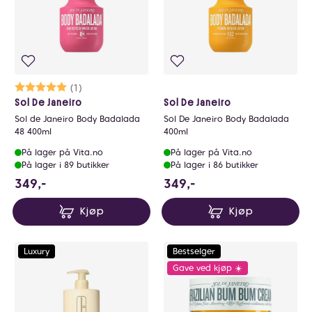
Karakter:
5.0 av 5 mulige
(1)
Sol De Janeiro
Sol De Janeiro
Sol de Janeiro Body Badalada
Sol De Janeiro Body Badalada
48 400ml
400ml
På lager på Vita.no
På lager på Vita.no
På lager i 89 butikker
På lager i 86 butikker
349 NOK
349 NOK
349,-
349,-
Kjøp
Kjøp
Luxury
Bestselger
Gave ved kjøp ☀️