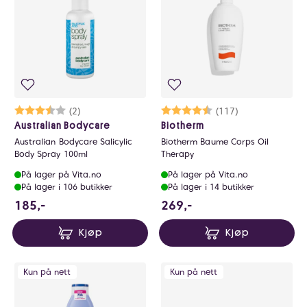
Karakter:
3.5 av 5 mulige
(2)
Karakter:
4.8 av 5 mulige
(117)
Australian Bodycare
Biotherm
Australian Bodycare Salicylic
Biotherm Baume Corps Oil
Body Spray 100ml
Therapy
På lager på Vita.no
På lager på Vita.no
På lager i 106 butikker
På lager i 14 butikker
185 NOK
269 NOK
185,-
269,-
Kjøp
Kjøp
Kun på nett
Kun på nett