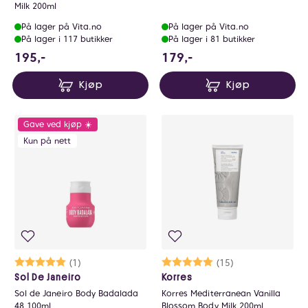
Milk 200ml
På lager på Vita.no
På lager på Vita.no
På lager i 117 butikker
På lager i 81 butikker
195 NOK
179 NOK
195,-
179,-
Kjøp
Kjøp
Gave ved kjøp ☀️
Kun på nett
Karakter:
5.0 av 5 mulige
(1)
Karakter:
5.0 av 5 mulige
(15)
Sol De Janeiro
Korres
Sol de Janeiro Body Badalada
Korres Mediterranean Vanilla
48 100ml
Blossom Body Milk 200ml