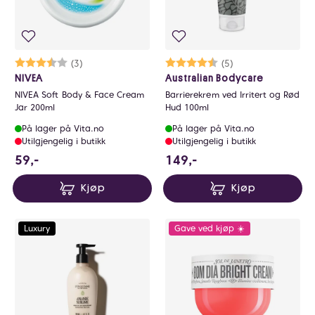
Karakter:
3.7 av 5 mulige
(3)
Karakter:
4.8 av 5 mulige
(5)
NIVEA
Australian Bodycare
NIVEA Soft Body & Face Cream
Barrierekrem ved Irritert og Rød
Jar 200ml
Hud 100ml
På lager på Vita.no
På lager på Vita.no
Utilgjengelig i butikk
Utilgjengelig i butikk
59 NOK
149 NOK
59,-
149,-
Kjøp
Kjøp
Luxury
Gave ved kjøp ☀️