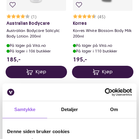
Karakter:
4.0 av 5 mulige
(1)
Karakter:
4.8 av 5 mulige
(45)
Australian Bodycare
Korres
Australian Bodycare Salicylic
Korres White Blossom Body Milk
Body Lotion 200ml
200ml
På lager på Vita.no
På lager på Vita.no
På lager i 106 butikker
På lager i 110 butikker
185 NOK
195 NOK
185,-
195,-
Kjøp
Kjøp
Kun på nett
Samtykke
Detaljer
Om
Denne siden bruker cookies