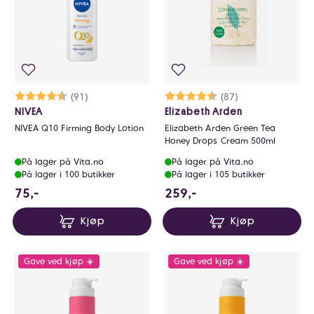
Karakter:
4.6 av 5 mulige
(91)
Karakter:
4.7 av 5 mulige
(87)
NIVEA
Elizabeth Arden
NIVEA Q10 Firming Body Lotion
Elizabeth Arden Green Tea
Honey Drops Cream 500ml
På lager på Vita.no
På lager på Vita.no
På lager i 100 butikker
På lager i 105 butikker
75 NOK
259 NOK
75,-
259,-
Kjøp
Kjøp
Gave ved kjøp ☀️
Gave ved kjøp ☀️