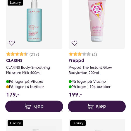
0
Luxury
Karakter:
4.7 av 5 mulige
(217)
Karakter:
3.0 av 5 mulige
(3)
CLARINS
Preppd
CLARINS Body-Smoothing
Preppd The Instant Glow
Moisture Milk 400ml
Bodylotion 200ml
På lager på Vita.no
På lager på Vita.no
På lager i 6 butikker
På lager i 104 butikker
179 NOK
199 NOK
179,-
199,-
Kjøp
Kjøp
Luxury
Luxury