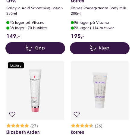
Q+A
Korres
Salicylic Acid Smoothing Lotion
Korres Pomegranate Body Milk
250ml
200ml
På lager på Vita.no
På lager på Vita.no
På lager i 70 butikker
På lager i 114 butikker
149 NOK
195 NOK
149,-
195,-
Kjøp
Kjøp
Luxury
Karakter:
5.0 av 5 mulige
(27)
Karakter:
4.8 av 5 mulige
(26)
Elizabeth Arden
Korres