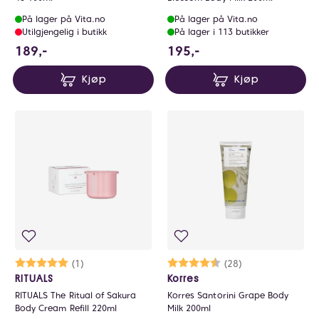
På lager på Vita.no
På lager på Vita.no
Utilgjengelig i butikk
På lager i 113 butikker
189 NOK
195 NOK
189,-
195,-
Kjøp
Kjøp
Karakter:
5.0 av 5 mulige
(1)
Karakter:
4.8 av 5 mulige
(28)
RITUALS
Korres
RITUALS The Ritual of Sakura
Korres Santorini Grape Body
Body Cream Refill 220ml
Milk 200ml