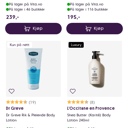
På lager på Vita.no
På lager på Vita.no
På lager i 46 butikker
På lager i 116 butikker
239 NOK
195 NOK
239,-
195,-
Kjøp
Kjøp
Kun på nett
Luxury
Karakter:
4.3 av 5 mulige
(19)
Karakter:
4.6 av 5 mulige
(8)
Dr Greve
L’Occitane en Provence
Dr Greve Rik & Pleiende Body
Shea Butter (Karité) Body
Lotion
Lotion 240ml