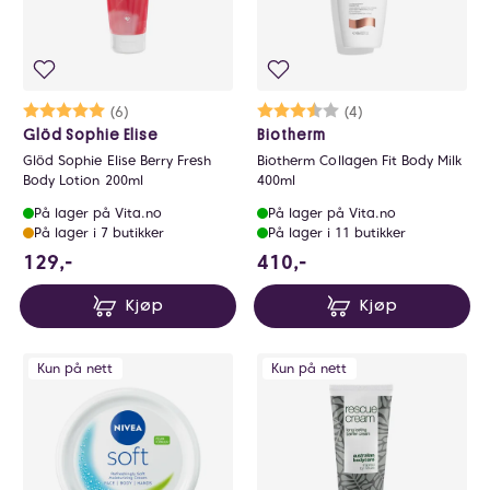
Karakter:
5.0 av 5 mulige
(6)
Karakter:
3.8 av 5 mulige
(4)
Glöd Sophie Elise
Biotherm
Glöd Sophie Elise Berry Fresh
Biotherm Collagen Fit Body Milk
Body Lotion 200ml
400ml
På lager på Vita.no
På lager på Vita.no
På lager i 7 butikker
På lager i 11 butikker
129 NOK
410 NOK
129,-
410,-
Kjøp
Kjøp
Kun på nett
Kun på nett