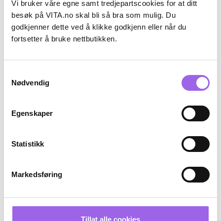
Vi bruker våre egne samt tredjepartscookies for at ditt
besøk på VITA.no skal bli så bra som mulig. Du
Karakter:
4.7 av 5 mulige
(35)
Karakter:
4.3 av 5 mulige
(4)
godkjenner dette ved å klikke godkjenn eller når du
Dr Greve
Korres
fortsetter å bruke nettbutikken.
Dr Greve Aloe Vera Body Lotion
Santorini Grape Body Milk Mini
40ml
På lager på Vita.no
På lager på Vita.no
Samtykkevalg
Utilgjengelig i butikk
På lager i 113 butikker
Nødvendig
69 NOK
39 NOK
69,-
39,-
Kjøp
Kjøp
Egenskaper
Luxury
Statistikk
Gave ved kjøp ☀️
Markedsføring
Tillat alle cookies