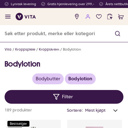
Lynrask levering
Gratis hjemlevering over 299,-
Årets nettbuti
Ingen
produkter
i
ønskeliste
Vita
Kroppspleie
Kroppskrem
Bodylotion
Bodylotion
Bodybutter
Bodylotion
Filter
Anta
189 produkter
Sortere:
valg
filtr
Bestselger