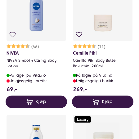
Karakter:
4.6 av 5 mulige
(56)
Karakter:
4.7 av 5 mulige
(11)
NIVEA
Camilla Pihl
NIVEA Smooth Caring Body
Camilla Pihl Body Butter
Lotion
Bakuchiol 200ml
På lager på Vita.no
På lager på Vita.no
Utilgjengelig i butikk
Utilgjengelig i butikk
69 NOK
269 NOK
69,-
269,-
Kjøp
Kjøp
Luxury