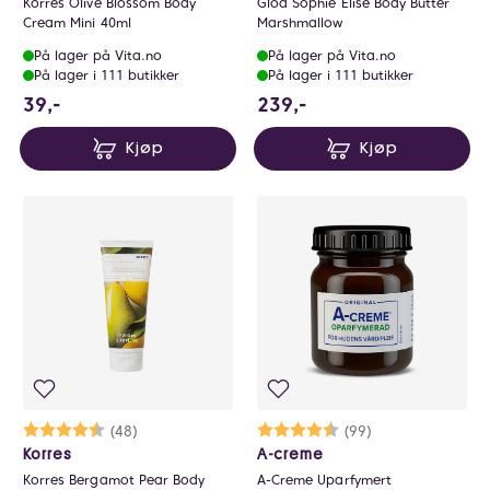
Korres Olive Blossom Body
Glöd Sophie Elise Body Butter
Cream Mini 40ml
Marshmallow
På lager på Vita.no
På lager på Vita.no
På lager i 111 butikker
På lager i 111 butikker
39 NOK
239 NOK
39,-
239,-
Kjøp
Kjøp
Karakter:
4.8 av 5 mulige
(48)
Karakter:
4.6 av 5 mulige
(99)
Korres
A-creme
Korres Bergamot Pear Body
A-Creme Uparfymert