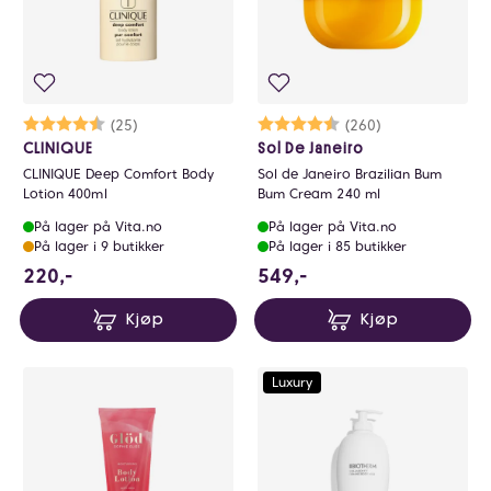
Karakter:
4.7 av 5 mulige
(25)
Karakter:
4.7 av 5 mulige
(260)
CLINIQUE
Sol De Janeiro
CLINIQUE Deep Comfort Body
Sol de Janeiro Brazilian Bum
Lotion 400ml
Bum Cream 240 ml
På lager på Vita.no
På lager på Vita.no
På lager i 9 butikker
På lager i 85 butikker
220 NOK
549 NOK
220,-
549,-
Kjøp
Kjøp
Luxury