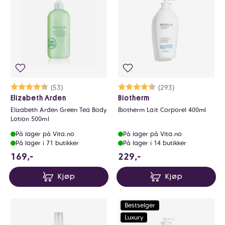
Karakter:
4.6 av 5 mulige
(53)
Karakter:
4.7 av 5 mulige
(293)
Elizabeth Arden
Biotherm
Elizabeth Arden Green Tea Body
Biotherm Lait Corporel 400ml
Lotion 500ml
På lager på Vita.no
På lager på Vita.no
På lager i 71 butikker
På lager i 14 butikker
169 NOK
229 NOK
169,-
229,-
Kjøp
Kjøp
Bestselger
Luxury