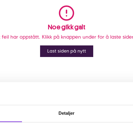
Noe gikk galt
 feil har oppstått. Klikk på knappen under for å laste side
Last siden på nytt
Detaljer