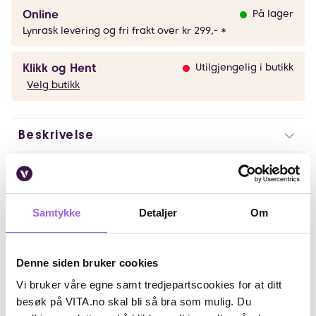
Online
På lager
Lynrask levering og fri frakt over kr 299,- *
Klikk og Hent
Utilgjengelig i butikk
Velg butikk
Beskrivelse
Bruk
Ingredienser
Samtykke
Detaljer
Om
Artikkelnummer: 260317023
Denne siden bruker cookies
Omtaler
Vi bruker våre egne samt tredjepartscookies for at ditt
Andre har også kjøpt..
besøk på VITA.no skal bli så bra som mulig. Du