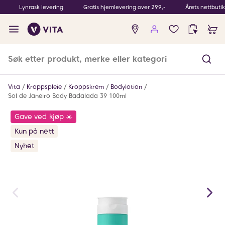
Lynrask levering
Gratis hjemlevering over 299,-
Årets nettbuti
Ingen
produkter
i
ønskeliste
Vita
Kroppspleie
Kroppskrem
Bodylotion
Sol de Janeiro Body Badalada 39 100ml
Gave ved kjøp ☀️
Kun på nett
Nyhet