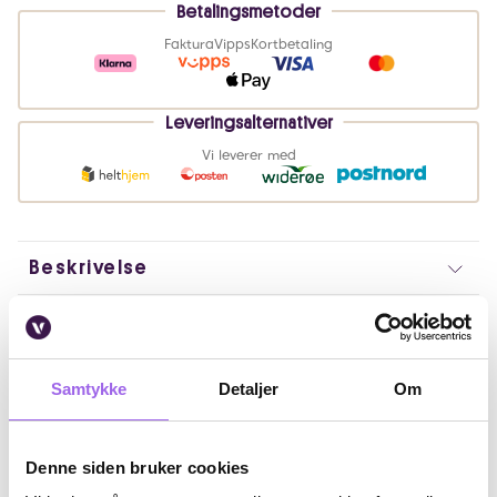
Betalingsmetoder
Faktura
Vipps
Kortbetaling
Leveringsalternativer
Vi leverer med
Beskrivelse
Bruk
Fordeler
Samtykke
Detaljer
Om
Ingredienser
Denne siden bruker cookies
Artikkelnummer: 260414002