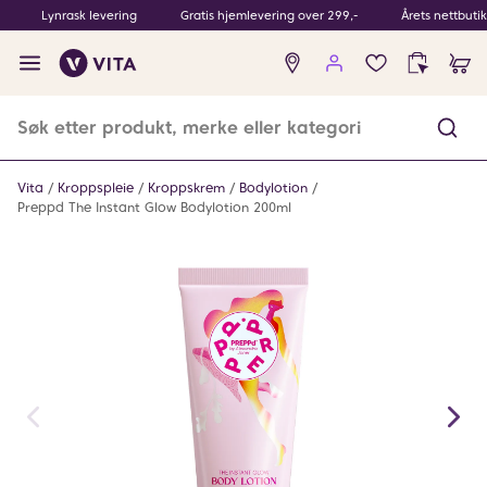
Lynrask levering
Gratis hjemlevering over 299,-
Årets nettbuti
Ingen
produkter
i
ønskeliste
Vita
Kroppspleie
Kroppskrem
Bodylotion
Preppd The Instant Glow Bodylotion 200ml