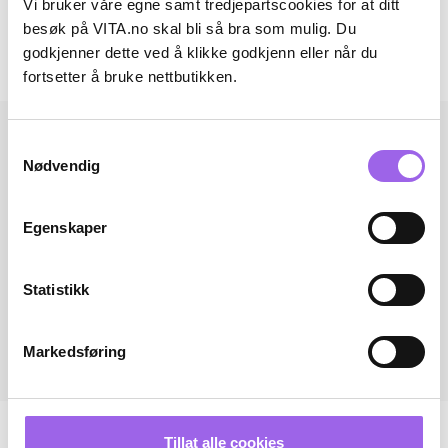
Vi bruker våre egne samt tredjepartscookies for at ditt
Omtaler
besøk på VITA.no skal bli så bra som mulig. Du
godkjenner dette ved å klikke godkjenn eller når du
Andre har også kjøpt..
fortsetter å bruke nettbutikken.
Samtykkevalg
Nødvendig
Egenskaper
Statistikk
Markedsføring
Tillat alle cookies