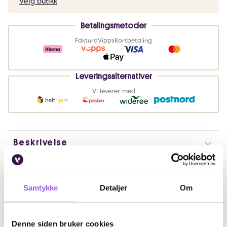
Velg butikk
Betalingsmetoder
Faktura
Vipps
Kortbetaling
Leveringsalternativer
Vi leverer med
Beskrivelse
Bruk
Samtykke
Detaljer
Om
Fordeler
Ingredienser
Denne siden bruker cookies