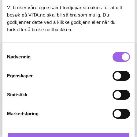
Artikkelnummer: 241206062
Vi bruker våre egne samt tredjepartscookies for at ditt
besøk på VITA.no skal bli så bra som mulig. Du
Omtaler
godkjenner dette ved å klikke godkjenn eller når du
fortsetter å bruke nettbutikken.
Andre har også kjøpt..
Samtykkevalg
Nødvendig
Egenskaper
Statistikk
Markedsføring