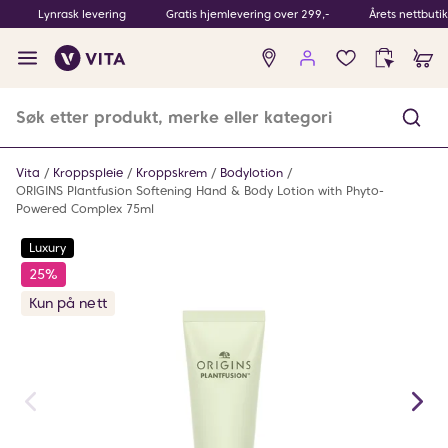
Lynrask levering
Gratis hjemlevering over 299,-
Årets nettbuti
Ingen
produkter
i
ønskeliste
Vita
Kroppspleie
Kroppskrem
Bodylotion
ORIGINS Plantfusion Softening Hand & Body Lotion with Phyto-
Powered Complex 75ml
Luxury
25%
Kun på nett