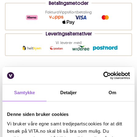
Betalingsmetoder
Faktura
Vipps
Kortbetaling
Leveringsalternativer
Vi leverer med
Beskrivelse
Ingredienser
Samtykke
Detaljer
Om
Artikkelnummer: 260320025
Denne siden bruker cookies
Omtaler
Vi bruker våre egne samt tredjepartscookies for at ditt
Andre har også kjøpt..
besøk på VITA.no skal bli så bra som mulig. Du