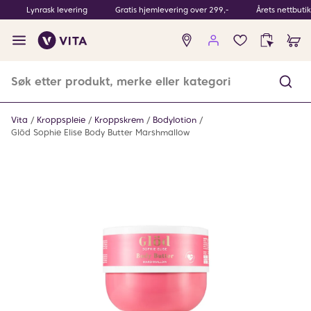
Lynrask levering
Gratis hjemlevering over 299,-
Årets nettbuti
Ingen
produkter
i
ønskeliste
Vita
Kroppspleie
Kroppskrem
Bodylotion
Glöd Sophie Elise Body Butter Marshmallow