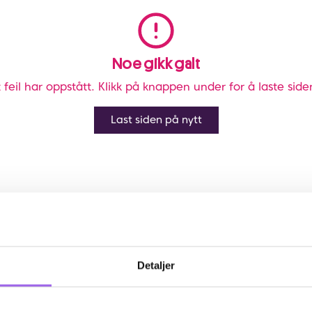
Noe gikk galt
 feil har oppstått. Klikk på knappen under for å laste side
Last siden på nytt
Detaljer