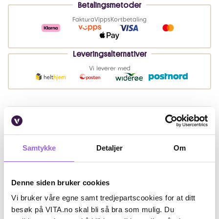
Betalingsmetoder
Faktura
Vipps
Kortbetaling
Leveringsalternativer
Vi leverer med
Beskrivelse
Ingredienser
Samtykke
Detaljer
Om
Artikkelnummer: 240402003
Denne siden bruker cookies
Omtaler
Vi bruker våre egne samt tredjepartscookies for at ditt
Andre har også kjøpt..
besøk på VITA.no skal bli så bra som mulig. Du