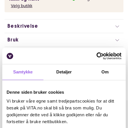
Velg butikk
Beskrivelse
Bruk
Ingredienser
Artikkelnummer: 373631
Samtykke
Detaljer
Om
Omtaler
Andre har også kjøpt..
Denne siden bruker cookies
Vi bruker våre egne samt tredjepartscookies for at ditt
besøk på VITA.no skal bli så bra som mulig. Du
godkjenner dette ved å klikke godkjenn eller når du
fortsetter å bruke nettbutikken.