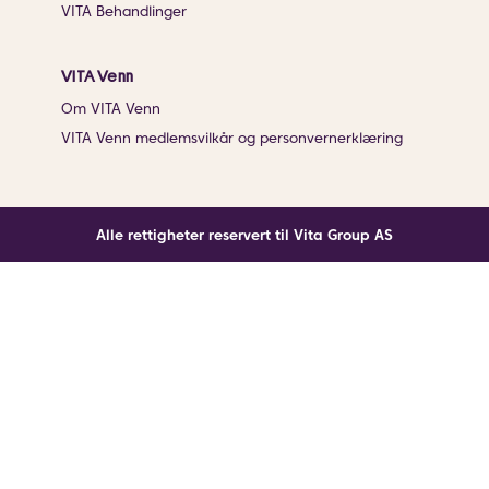
VITA Behandlinger
VITA Venn
Om VITA Venn
VITA Venn medlemsvilkår og personvernerklæring
Alle rettigheter reservert til Vita Group AS
Noe gikk galt
En ukjent feil har oppstått. Klikk på knappen under for
å laste siden på nytt.
Last siden på nytt