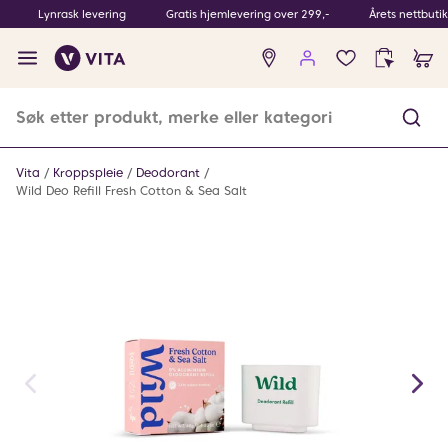
Lynrask levering
Gratis hjemlevering over 299,-
Årets nettbuti
Ingen
produkter
i
ønskeliste
Vita
Kroppspleie
Deodorant
Wild Deo Refill Fresh Cotton & Sea Salt