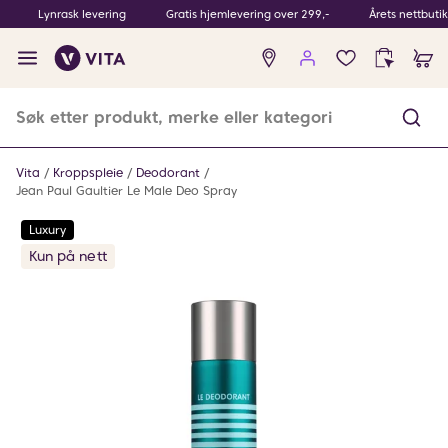
Lynrask levering
Gratis hjemlevering over 299,-
Årets nettbuti
Ingen
produkter
i
ønskeliste
Vita
Kroppspleie
Deodorant
Jean Paul Gaultier Le Male Deo Spray
Luxury
Kun på nett