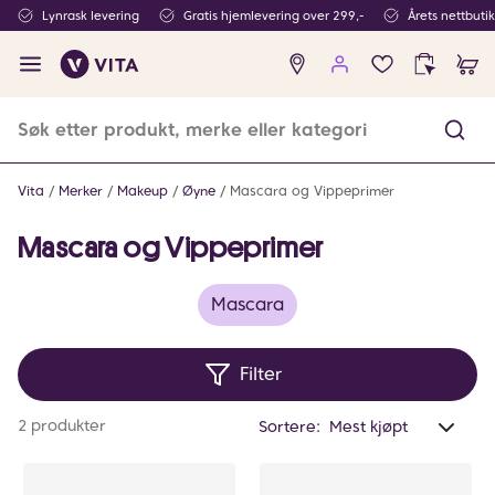
Lynrask levering
Gratis hjemlevering over 299,-
Årets nettbuti
Ingen
produkter
i
ønskeliste
Vita
Merker
Makeup
Øyne
Mascara og Vippeprimer
Mascara og Vippeprimer
Mascara
Filter
Anta
2 produkter
Sortere:
valg
filtr