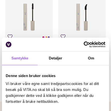
0
Karakter:
4.6 av 5 mulige
(10)
Karakter:
4.8 av 5 mulige
(4)
Korres
Korres
Korres Volcanic Mineral Drama
Korres Volcanic Mineral Drama
Samtykke
Detaljer
Om
Volume Mascara
Curly Mascara Black
På lager på Vita.no
På lager på Vita.no
På lager i 118 butikker
På lager i 114 butikker
Denne siden bruker cookies
259 NOK
259 NOK
259,-
259,-
Vi bruker våre egne samt tredjepartscookies for at ditt
besøk på VITA.no skal bli så bra som mulig. Du
Velg farge
Kjøp
godkjenner dette ved å klikke godkjenn eller når du
fortsetter å bruke nettbutikken.
Betalingsmetoder