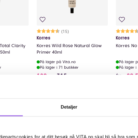
lige
Karakter:
4.7 av 5 mulige
(15)
Ka
4.
Korres
Korres
Total Clarity
Korres Wild Rose Natural Glow
Korres No 
150ml
Primer 40ml
På lager på Vita.no
På lager p
r
På lager i 71 butikker
På lager i
tedet for 229 NOK, du sparer 91.6 NOK
189 i stedet for 315 NOK, du spar
189,-
315,-
89,
fra
øp
Kjøp
Detaljer
jepartscookies for at ditt besøk på VITA.no skal bli så bra som