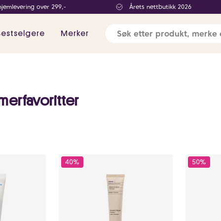
hjemlevering over 299,-
Årets nettbutikk 2026
Bestselgere
Merker
merfavoritter
40%
50%