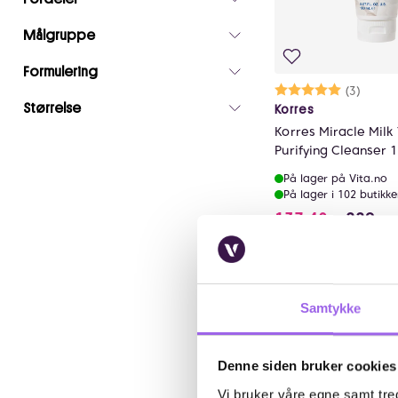
Målgruppe
Formulering
Karakter:
5.0 av 5 mu
(3)
Størrelse
Korres
Korres Miracle Milk 
Purifying Cleanser 
På lager på Vita.no
På lager i 102 butikke
137.4 i s
137,40
229,-
Kj
Samtykke
40%
Denne siden bruker cookies
Vi bruker våre egne samt tred