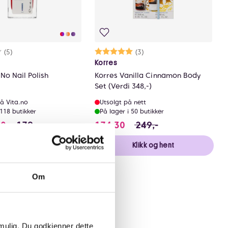
rakter:
8 av 5 mulige
(5)
Karakter:
5.0 av 5 mulige
(3)
Korres
No Nail Polish
Korres Vanilla Cinnamon Body
Set (Verdi 348,-)
å Vita.no
Utsolgt på nett
 118 butikker
På lager i 50 butikker
er 126 NOK
89.5 i stedet for 179 NOK, du sparer 89.5 NOK
174.3 i stedet for 249 
50
179,-
174,30
249,-
Velg farge
Klikk og hent
Om
 mulig. Du godkjenner dette