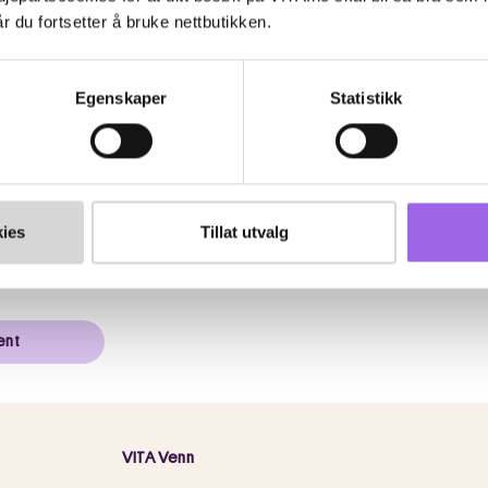
r du fortsetter å bruke nettbutikken.
Egenskaper
Statistikk
lige
ightening
r WRP1
ies
Tillat utvalg
t for 305 NOK, du sparer 122 NOK
ent
VITA Venn