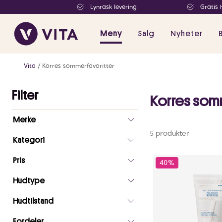
Lynrask levering
Gratis 
Meny
Salg
Nyheter
Vita
Korres sommerfavoritter
Filter
Korres som
Antall
Merke
valgte
5 produkter
filtre
Kategori
0
Pris
40%
Hudtype
Hudtilstand
Fordeler