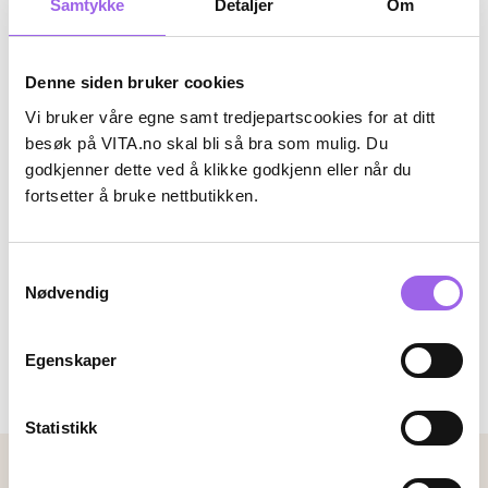
Samtykke
Detaljer
Om
Denne siden bruker cookies
Vi bruker våre egne samt tredjepartscookies for at ditt
besøk på VITA.no skal bli så bra som mulig. Du
godkjenner dette ved å klikke godkjenn eller når du
Karakter:
4.0 av 5 mulige
(2)
fortsetter å bruke nettbutikken.
Kokoso Baby
Kokoso Baby
Baby Bath Brush
Kokoso Baby Sensitive Scalp
Set
Samtykkevalg
På lager på Vita.no
På lager på Vita.no
Nødvendig
Utilgjengelig i butikk
Utilgjengelig i butikk
189 NOK
449 NOK
189,-
449,-
Egenskaper
Kjøp
Kjøp
Statistikk
Betalingsmetoder