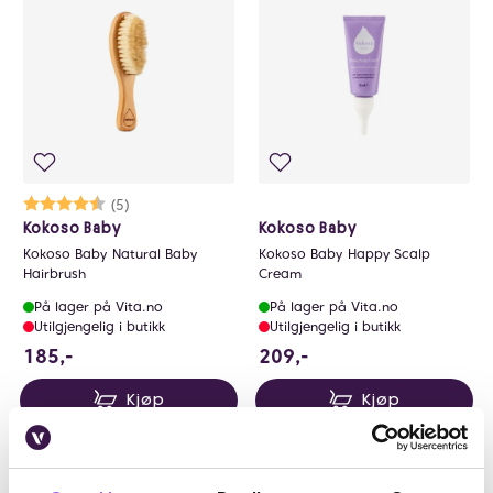
0
Karakter:
4.4 av 5 mulige
(5)
Kokoso Baby
Kokoso Baby
Kokoso Baby Natural Baby
Kokoso Baby Happy Scalp
Hairbrush
Cream
På lager på Vita.no
På lager på Vita.no
Utilgjengelig i butikk
Utilgjengelig i butikk
185 NOK
209 NOK
185,-
209,-
Kjøp
Kjøp
Kun på nett
Kun på nett