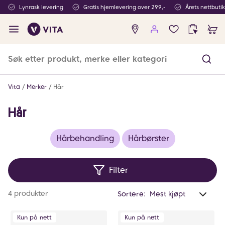
Lynrask levering
Gratis hjemlevering over 299,-
Årets nettbuti
Ingen
produkter
i
ønskeliste
Vita
Merker
Hår
Hår
Hårbehandling
Hårbørster
Filter
Anta
4 produkter
Sortere:
valg
filtr
Kun på nett
Kun på nett