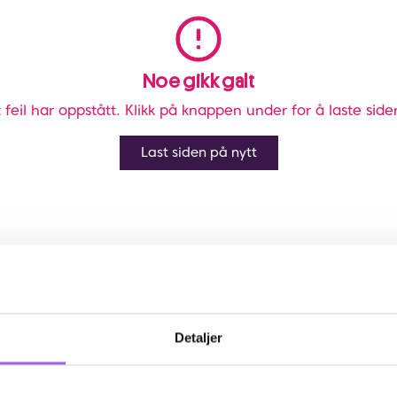
Noe gikk galt
 feil har oppstått. Klikk på knappen under for å laste side
Last siden på nytt
Detaljer