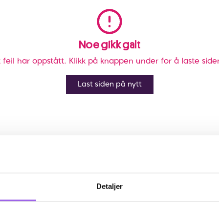
Noe gikk galt
 feil har oppstått. Klikk på knappen under for å laste side
Last siden på nytt
Detaljer