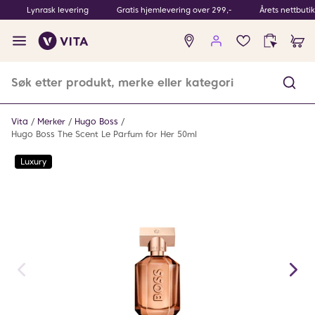
Lynrask levering
Gratis hjemlevering over 299,-
Årets nettbuti
Ingen
produkter
i
ønskeliste
Vita
Merker
Hugo Boss
Hugo Boss The Scent Le Parfum for Her 50ml
Luxury