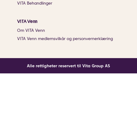
VITA Behandlinger
VITA Venn
Om VITA Venn
VITA Venn medlemsvilkår og personvernerklæring
Alle rettigheter reservert til Vita Group AS
Noe gikk galt
En ukjent feil har oppstått. Klikk på knappen under for
å laste siden på nytt.
Last siden på nytt