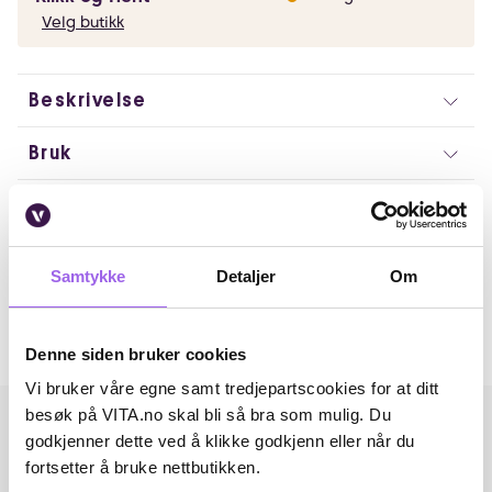
Velg butikk
Beskrivelse
Bruk
Ingredienser
Artikkelnummer: 370154
Samtykke
Detaljer
Om
Omtaler
Andre har også kjøpt..
Denne siden bruker cookies
Vi bruker våre egne samt tredjepartscookies for at ditt
besøk på VITA.no skal bli så bra som mulig. Du
godkjenner dette ved å klikke godkjenn eller når du
fortsetter å bruke nettbutikken.