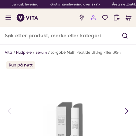
Lynrask levering
Gratis hjemlevering over 299,-
Årets nettbuti
Ingen
produkter
i
ønskeliste
Vita
Hudpleie
Serum
Jorgobé Multi Peptide Lifting Filler 30ml
Kun på nett