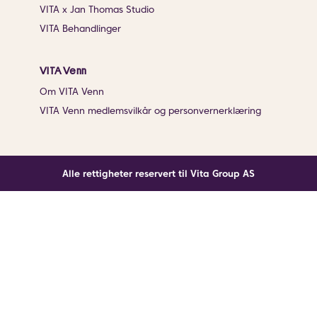
VITA x Jan Thomas Studio
VITA Behandlinger
VITA Venn
Om VITA Venn
VITA Venn medlemsvilkår og personvernerklæring
Alle rettigheter reservert til Vita Group AS
Noe gikk galt
En ukjent feil har oppstått. Klikk på knappen under for
å laste siden på nytt.