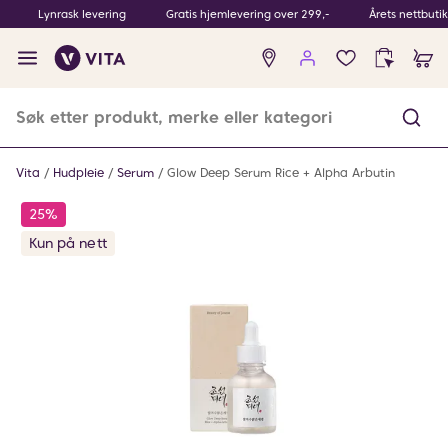
Lynrask levering
Gratis hjemlevering over 299,-
Årets nettbuti
Ingen
produkter
i
ønskeliste
Vita
Hudpleie
Serum
Glow Deep Serum Rice + Alpha Arbutin
25%
Kun på nett