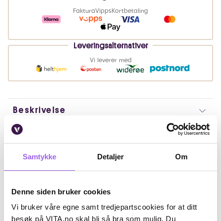
Faktura
Vipps
Kortbetaling
Leveringsalternativer
Vi leverer med
Beskrivelse
Bruk
Samtykke
Detaljer
Om
Ingredienser
Artikkelnummer: 230623016
Denne siden bruker cookies
Omtaler
Vi bruker våre egne samt tredjepartscookies for at ditt
besøk på VITA.no skal bli så bra som mulig. Du