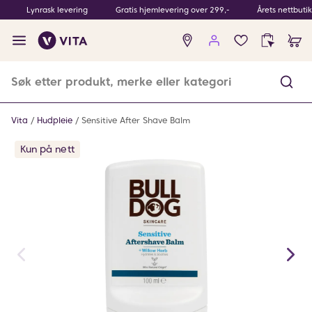
Lynrask levering
Gratis hjemlevering over 299,-
Årets nettbuti
Ingen
produkter
i
ønskeliste
Vita
Hudpleie
Sensitive After Shave Balm
Kun på nett