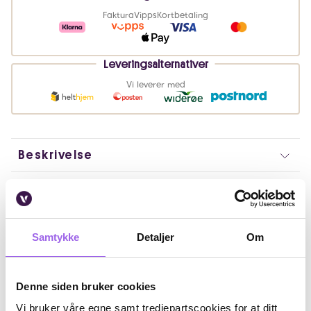
Faktura
Vipps
Kortbetaling
Leveringsalternativer
Vi leverer med
Beskrivelse
Bruk
Fordeler
Samtykke
Detaljer
Om
Ingredienser
Denne siden bruker cookies
Artikkelnummer: 13518
Vi bruker våre egne samt tredjepartscookies for at ditt