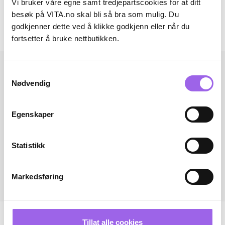
Vi bruker våre egne samt tredjepartscookies for at ditt
Omtaler
besøk på VITA.no skal bli så bra som mulig. Du
godkjenner dette ved å klikke godkjenn eller når du
Andre har også kjøpt..
fortsetter å bruke nettbutikken.
Samtykkevalg
Nødvendig
Egenskaper
Statistikk
Markedsføring
Tillat alle cookies