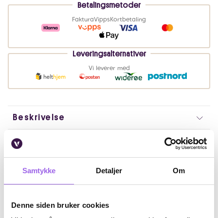
Betalingsmetoder
Faktura
Vipps
Kortbetaling
Leveringsalternativer
Vi leverer med
Beskrivelse
Bruk
Fordeler
Samtykke
Detaljer
Om
Ingredienser
Denne siden bruker cookies
Artikkelnummer: 370281