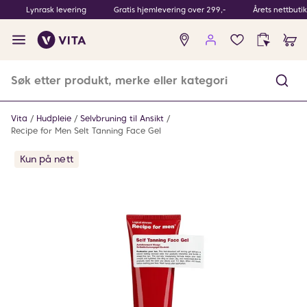
Lynrask levering
Gratis hjemlevering over 299,-
Årets nettbuti
Ingen
produkter
i
ønskeliste
Vita
Hudpleie
Selvbruning til Ansikt
Recipe for Men Selt Tanning Face Gel
Kun på nett