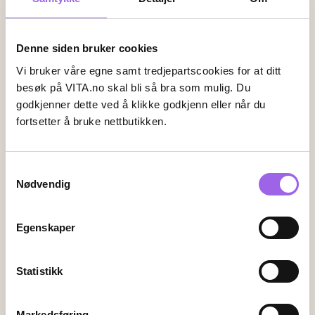
Faktura
Vipps
Kortbetaling
Denne siden bruker cookies
Leveringsalternativer
Vi bruker våre egne samt tredjepartscookies for at ditt
Vi leverer med
besøk på VITA.no skal bli så bra som mulig. Du
godkjenner dette ved å klikke godkjenn eller når du
fortsetter å bruke nettbutikken.
Følg oss
Samtykkevalg
Nødvendig
Endre innstillingene for informasjonskapsler
Egenskaper
Kundeservice
Kontakt oss
Statistikk
Ofte stiltes spørsmål
Frakt og retur
Markedsføring