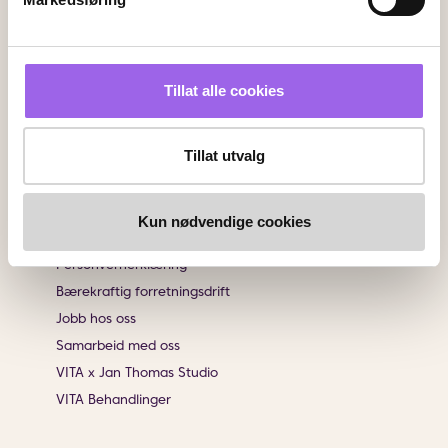
Angrerett
Sjekk saldo på ditt gavekort
Klikk & Hent
Tillat alle cookies
Salgsbetingelser
Brukeromtaler
Tillat utvalg
Informasjon
Om VITA
Kun nødvendige cookies
Finn butikk
Personvernerklæring
Bærekraftig forretningsdrift
Jobb hos oss
Samarbeid med oss
VITA x Jan Thomas Studio
VITA Behandlinger