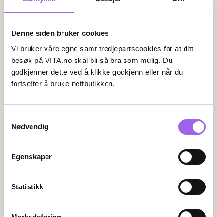
Faktura
Vipps
Kortbetaling
Denne siden bruker cookies
Leveringsalternativer
Vi bruker våre egne samt tredjepartscookies for at ditt
Vi leverer med
besøk på VITA.no skal bli så bra som mulig. Du
godkjenner dette ved å klikke godkjenn eller når du
fortsetter å bruke nettbutikken.
Følg oss
Samtykkevalg
Nødvendig
Endre innstillingene for informasjonskapsler
Egenskaper
Kundeservice
Kontakt oss
Statistikk
Ofte stiltes spørsmål
Frakt og retur
Markedsføring