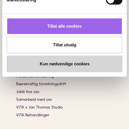
Angrerett
Sjekk saldo på ditt gavekort
Klikk & Hent
Tillat alle cookies
Salgsbetingelser
Brukeromtaler
Tillat utvalg
Informasjon
Om VITA
Kun nødvendige cookies
Finn butikk
Personvernerklæring
Bærekraftig forretningsdrift
Jobb hos oss
Samarbeid med oss
VITA x Jan Thomas Studio
VITA Behandlinger