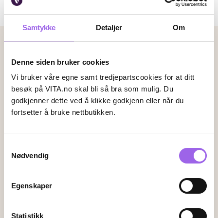
0 produkter
Sortere:
valg
Følg gjerne opp med en vannbasert gelerens,
filtr
skumrens eller micellar water for en dobbelrens som
Samtykke
Detaljer
Om
0
balanserer huden og fjerner alle spor av sminke og
Betalingsmetoder
talg.
Faktura
Vipps
Kortbetaling
Denne siden bruker cookies
Vi bruker våre egne samt tredjepartscookies for at ditt
besøk på VITA.no skal bli så bra som mulig. Du
godkjenner dette ved å klikke godkjenn eller når du
Leveringsalternativer
fortsetter å bruke nettbutikken.
Vi leverer med
Samtykkevalg
Følg oss
Nødvendig
Egenskaper
Endre innstillingene for informasjonskapsler
Statistikk