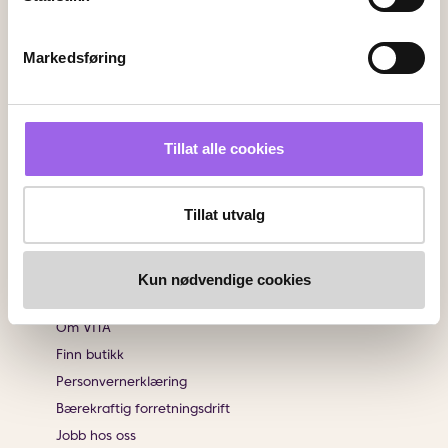
Kundeservice
Kontakt oss
Markedsføring
Ofte stiltes spørsmål
Frakt og retur
Angrerett
Tillat alle cookies
Sjekk saldo på ditt gavekort
Klikk & Hent
Salgsbetingelser
Tillat utvalg
Brukeromtaler
Kun nødvendige cookies
Informasjon
Om VITA
Finn butikk
Personvernerklæring
Bærekraftig forretningsdrift
Jobb hos oss