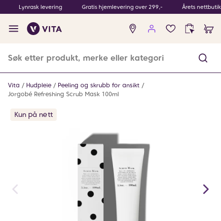
Lynrask levering
Gratis hjemlevering over 299,-
Årets nettbuti
Ingen
produkter
i
ønskeliste
Vita
Hudpleie
Peeling og skrubb for ansikt
Jorgobé Refreshing Scrub Mask 100ml
Kun på nett