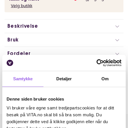
Velg butikk
Beskrivelse
Bruk
Fordeler
Ingredienser
Samtykke
Detaljer
Om
Artikkelnummer: 13376
Omtaler
Denne siden bruker cookies
Andre har også kjøpt..
Vi bruker våre egne samt tredjepartscookies for at ditt
besøk på VITA.no skal bli så bra som mulig. Du
godkjenner dette ved å klikke godkjenn eller når du