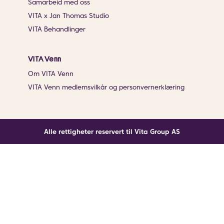
Samarbeid med oss
VITA x Jan Thomas Studio
VITA Behandlinger
VITA Venn
Om VITA Venn
VITA Venn medlemsvilkår og personvernerklæring
Alle rettigheter reservert til Vita Group AS
Noe gikk galt
En ukjent feil har oppstått. Klikk på knappen under for
å laste siden på nytt.