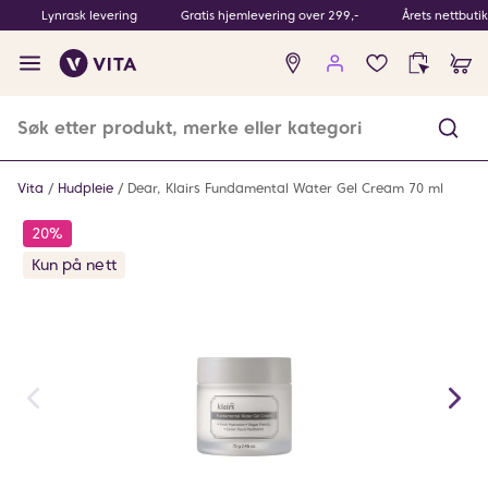
Lynrask levering
Gratis hjemlevering over 299,-
Årets nettbuti
Ingen
produkter
i
ønskeliste
Vita
Hudpleie
Dear, Klairs Fundamental Water Gel Cream 70 ml
20%
Kun på nett