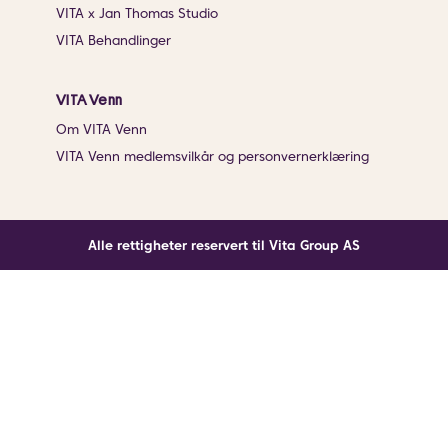
VITA x Jan Thomas Studio
VITA Behandlinger
VITA Venn
Om VITA Venn
VITA Venn medlemsvilkår og personvernerklæring
Alle rettigheter reservert til Vita Group AS
Noe gikk galt
En ukjent feil har oppstått. Klikk på knappen under for
å laste siden på nytt.