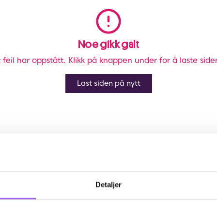
Noe gikk galt
 feil har oppstått. Klikk på knappen under for å laste side
Last siden på nytt
Detaljer