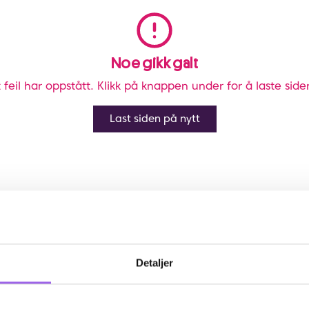
Noe gikk galt
 feil har oppstått. Klikk på knappen under for å laste side
Last siden på nytt
Detaljer