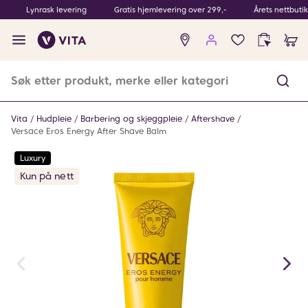
Lynrask levering
Gratis hjemlevering over 299,-
Årets nettbuti
Ingen
produkter
i
ønskeliste
Vita
Hudpleie
Barbering og skjeggpleie
Aftershave
Versace Eros Energy After Shave Balm
Luxury
Kun på nett