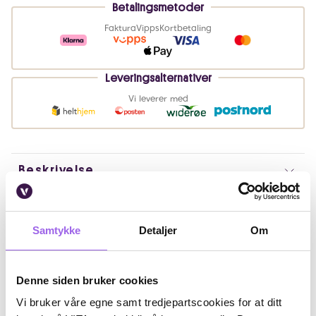
Betalingsmetoder
Faktura
Vipps
Kortbetaling
Leveringsalternativer
Vi leverer med
Beskrivelse
Bruk
Samtykke
Detaljer
Om
Ingredienser
Artikkelnummer: 250210063
Denne siden bruker cookies
Omtaler
Vi bruker våre egne samt tredjepartscookies for at ditt