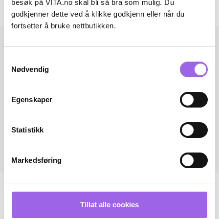
besøk på VITA.no skal bli så bra som mulig. Du
Andre har også kjøpt..
godkjenner dette ved å klikke godkjenn eller når du
fortsetter å bruke nettbutikken.
Samtykkevalg
Nødvendig
Egenskaper
Statistikk
Markedsføring
Tillat alle cookies