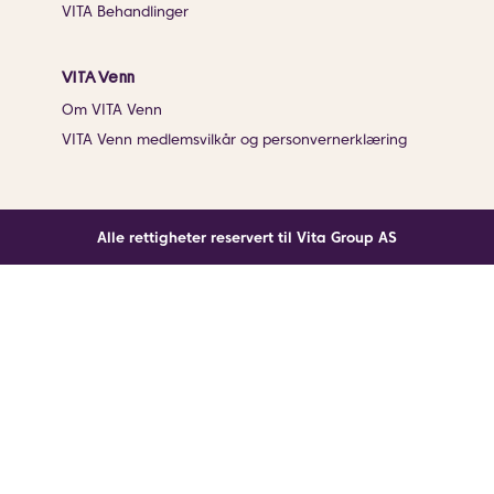
VITA Behandlinger
VITA Venn
Om VITA Venn
VITA Venn medlemsvilkår og personvernerklæring
Alle rettigheter reservert til Vita Group AS
Noe gikk galt
En ukjent feil har oppstått. Klikk på knappen under for
å laste siden på nytt.
Last siden på nytt