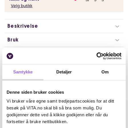
Velg butikk
Beskrivelse
Bruk
Ingredienser
Artikkelnummer: 371071
Samtykke
Detaljer
Om
Omtaler
Andre har også kjøpt..
Denne siden bruker cookies
Vi bruker våre egne samt tredjepartscookies for at ditt
besøk på VITA.no skal bli så bra som mulig. Du
godkjenner dette ved å klikke godkjenn eller når du
fortsetter å bruke nettbutikken.