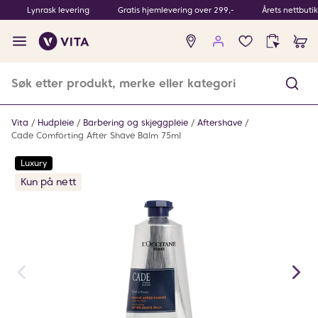
Lynrask levering
Gratis hjemlevering over 299,-
Årets nettbuti
Ingen
produkter
i
ønskeliste
Vita
Hudpleie
Barbering og skjeggpleie
Aftershave
Cade Comforting After Shave Balm 75ml
Luxury
Kun på nett