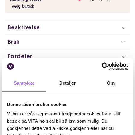
Velg butikk
Beskrivelse
Bruk
Fordeler
Ingredienser
Samtykke
Detaljer
Om
Artikkelnummer: 369065
Omtaler
Denne siden bruker cookies
Andre har også kjøpt..
Vi bruker våre egne samt tredjepartscookies for at ditt
besøk på VITA.no skal bli så bra som mulig. Du
godkjenner dette ved å klikke godkjenn eller når du