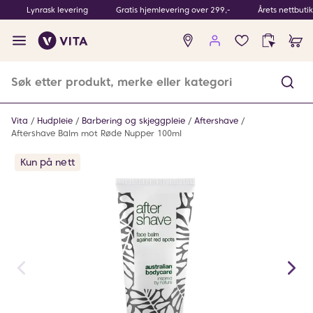
Lynrask levering
Gratis hjemlevering over 299,-
Årets nettbuti
Ingen
produkter
i
ønskeliste
Vita
Hudpleie
Barbering og skjeggpleie
Aftershave
Aftershave Balm mot Røde Nupper 100ml
Kun på nett