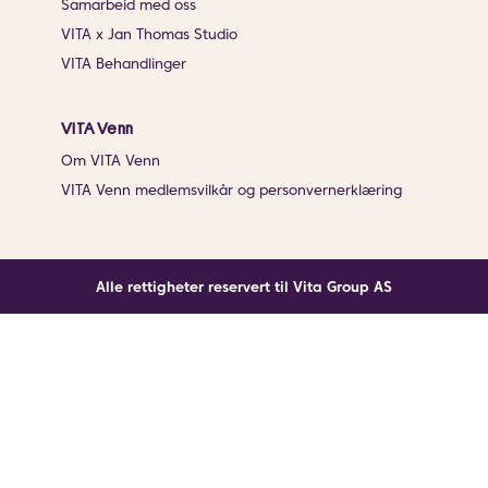
Samarbeid med oss
VITA x Jan Thomas Studio
VITA Behandlinger
VITA Venn
Om VITA Venn
VITA Venn medlemsvilkår og personvernerklæring
Alle rettigheter reservert til Vita Group AS
Noe gikk galt
En ukjent feil har oppstått. Klikk på knappen under for
å laste siden på nytt.