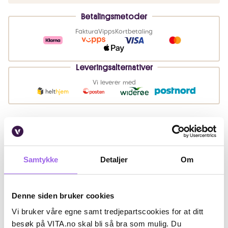
Betalingsmetoder
Faktura
Vipps
Kortbetaling
Leveringsalternativer
Vi leverer med
Beskrivelse
Bruk
Samtykke
Detaljer
Om
Artikkelnummer: 347137
Denne siden bruker cookies
Omtaler
Vi bruker våre egne samt tredjepartscookies for at ditt
besøk på VITA.no skal bli så bra som mulig. Du
Andre har også kjøpt..