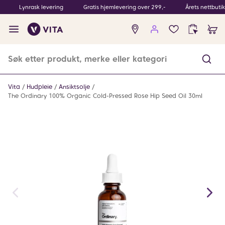
Lynrask levering
Gratis hjemlevering over 299,-
Årets nettbuti
Ingen
produkter
i
ønskeliste
Vita
Hudpleie
Ansiktsolje
The Ordinary 100% Organic Cold-Pressed Rose Hip Seed Oil 30ml