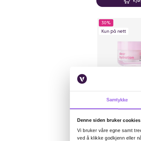
Kj
30%
Kun på nett
Karakter:
4.3 av 5 m
(10)
Banila Co
Samtykke
Dear Hydration Wat
Cream
Denne siden bruker cookies
På lager på Vita.no
Utilgjengelig i butikk
Vi bruker våre egne samt tred
223.3 i s
223,30
319,-
ved å klikke godkjenn eller nå