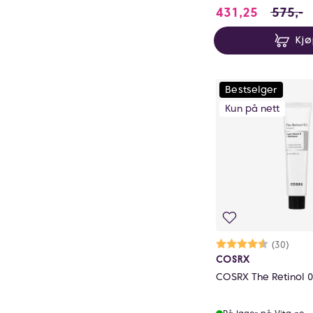
431.25 i 
431,25
575,-
Kj
Bestselger
Kun på nett
Karakter:
4.6 av 5 m
(30)
COSRX
COSRX The Retinol 