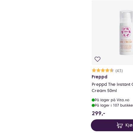
Karakter:
4.4 av 5 m
(43)
Preppd
Preppd The Instant
Cream 50ml
På lager på Vita.no
På lager i 107 butikke
299 NOK
299,-
Kj