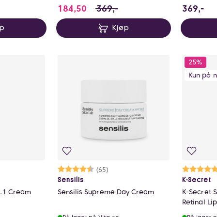
stedet for 575 NOK, du sparer 143.75 NOK
184.5 i stedet for 369 NOK, du s
36
184,50
369,-
369,-
øp
Kjøp
25%
Kun på n
ulige
Karakter:
4.8 av 5 mulige
(65)
Ka
5.
Sensilis
K-Secret
0.1 Cream
Sensilis Supreme Day Cream
K-Secret 
Retinal L
Fermente