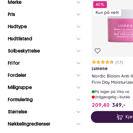
Merke
40%
valgte
Kun på nett
filtre
Pris
0
Hudtype
Hudtilstand
Solbeskyttelse
Karakter:
4.6 av 5 m
(17)
Fri for
Lumene
Fordeler
Nordic Bloom Anti-
Firm Day Moisturize
Målgruppe
Free SPF30
På lager på Vita.no
Utilgjengelig i butikk
Formulering
209,40
349,-
Størrelse
Kj
Nøkkelingredienser