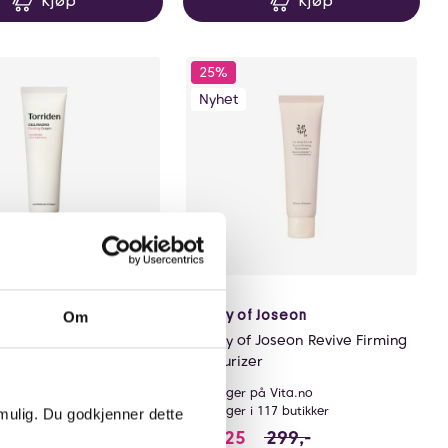
Kjøp
Kjøp
25%
Nyhet
rakter:
5 av 5 mulige
(11)
Beauty of Joseon
Om
CELLMAZING Firming
Beauty of Joseon Revive Firming
Moisturizer
å Vita.no
På lager på Vita.no
 114 butikker
På lager i 117 butikker
 mulig. Du godkjenner dette
sparer 124.75 NOK
9 NOK
224.25 i stedet for 299 
224,25
299,-