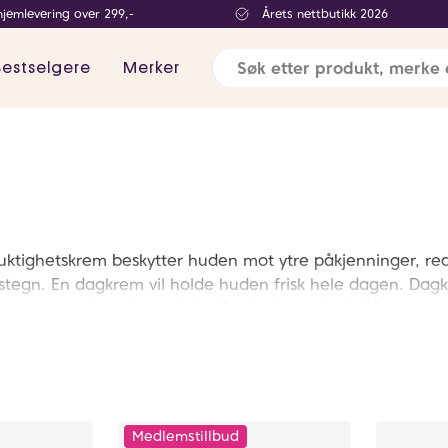
hjemlevering over 299,-
Årets nettbutikk 2026
Bestselgere
Merker
uktighetskrem beskytter huden mot ytre påkjenninger, redus
tstegn. En dagkrem vil holde huden frisk hele dagen. Dag
gner seg godt under sminke. En dagkrem skal påføres om 
ilken dagkrem du skal ha avhenger av din hudtilstand o
d, fet hud, kombinert hud, senstiv hud, rosacea, acne, pig
Dagkrem med SPF finner du i menyen på siden.
Medlemstillbud