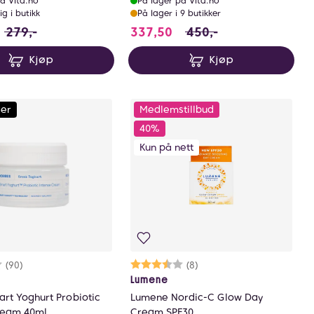
å Vita.no
På lager på Vita.no
ig i butikk
På lager i 9 butikker
09.25 i stedet for 279 NOK, du sparer 69.75 NOK
337.5 i stedet for 450 N
279,-
337,50
450,-
Kjøp
Kjøp
ger
Medlemstillbud
40%
Kun på nett
rakter:
9 av 5 mulige
(90)
Karakter:
3.9 av 5 mulige
(8)
Lumene
rt Yoghurt Probiotic
Lumene Nordic-C Glow Day
ream 40ml
Cream SPF30