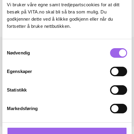
Artikkelnummer: 230510018
Vi bruker våre egne samt tredjepartscookies for at ditt
besøk på VITA.no skal bli så bra som mulig. Du
Omtaler
godkjenner dette ved å klikke godkjenn eller når du
fortsetter å bruke nettbutikken.
Andre har også kjøpt..
Samtykkevalg
Nødvendig
Egenskaper
Statistikk
Markedsføring