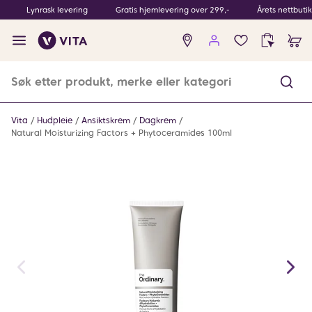
Lynrask levering
Gratis hjemlevering over 299,-
Årets nettbuti
Ingen
produkter
i
ønskeliste
Vita
Hudpleie
Ansiktskrem
Dagkrem
Natural Moisturizing Factors + Phytoceramides 100ml