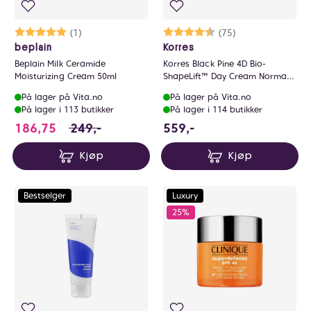
Karakter:
5.0 av 5 mulige
(1)
Karakter:
4.7 av 5 mulige
(75)
beplain
Korres
Beplain Milk Ceramide
Korres Black Pine 4D Bio-
Moisturizing Cream 50ml
ShapeLift™ Day Cream Normal-
Combination Skin
På lager på Vita.no
På lager på Vita.no
På lager i 113 butikker
På lager i 114 butikker
186.75 i stedet for 249 NOK, du sparer 62.2
559 NOK
186,75
249,-
559,-
Kjøp
Kjøp
Bestselger
Luxury
25%