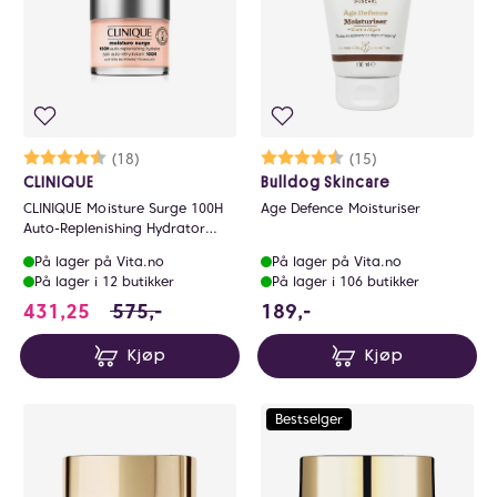
Karakter:
4.9 av 5 mulige
(18)
Karakter:
4.5 av 5 mulige
(15)
CLINIQUE
Bulldog Skincare
CLINIQUE Moisture Surge 100H
Age Defence Moisturiser
Auto-Replenishing Hydrator
75ml
På lager på Vita.no
På lager på Vita.no
På lager i 12 butikker
På lager i 106 butikker
431.25 i stedet for 575 NOK, du sparer 143.
189 NOK
431,25
575,-
189,-
Kjøp
Kjøp
Bestselger