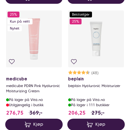
25%
Bestselger
Kun på nett
25%
Nyhet
Karakter:
4.8 av 5 mulige
(48)
medicube
beplain
medicube PDRN Pink Hyaluronic
beplain Hyaluronic Moisturizer
Moisturizing Cream
På lager på Vita.no
På lager på Vita.no
Utilgjengelig i butikk
På lager i 111 butikker
276.75 i stedet for 369 NOK, du sparer 92.2
206.25 i stedet fo
276,75
369,-
206,25
275,-
Kjøp
Kjøp