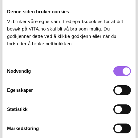
Denne siden bruker cookies
Vi bruker våre egne samt tredjepartscookies for at ditt
besøk på VITA.no skal bli så bra som mulig. Du
godkjenner dette ved å klikke godkjenn eller når du
fortsetter å bruke nettbutikken.
Karakter:
4.0 av 5 mulige
(1)
Karakter:
3.7 av 5 mulige
(3)
ORIGINS
Dr.Jart+
Samtykkevalg
ORIGINS VitaZing Energy-
Dr.Jart+ Cicapair Tiger Grass
Boosting Moisturizer with
Nødvendig
Color Correcting Treatment
Mangosteen SPF15
15ml
Få igjen på Vita.no
På lager på Vita.no
På lager i 21 butikker
På lager i 3 butikker
Egenskaper
371.25 i stedet for 495 NOK, du sparer 123.
165 i stedet for 220
371,25
495,-
165,-
220,-
Kjøp
Kjøp
Statistikk
Bestselger
25%
Markedsføring