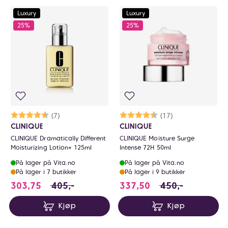
Luxury
Luxury
25%
25%
Karakter:
4.9 av 5 mulige
(7)
Karakter:
4.6 av 5 mulige
(17)
CLINIQUE
CLINIQUE
CLINIQUE Dramatically Different
CLINIQUE Moisture Surge
Moisturizing Lotion+ 125ml
Intense 72H 50ml
På lager på Vita.no
På lager på Vita.no
På lager i 7 butikker
På lager i 9 butikker
303.75 i stedet for 405 NOK, du sparer 101.
337.5 i stedet for
303,75
405,-
337,50
450,-
Kjøp
Kjøp