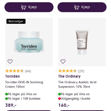
Kjøp
Kjøp
Bestselger
Karakter:
4.8 av 5 mulige
(44)
Karakter:
4.6 av 5 mulige
(29)
Torriden
The Ordinary
Torriden DIVE-IN Soothing
The Ordinary Azelaic Acid
Cream 100ml
Suspension 10% 30ml
På lager på Vita.no
På lager på Vita.no
På lager i 108 butikker
Utilgjengelig i butikk
389 NOK
160 NOK
389,-
160,-