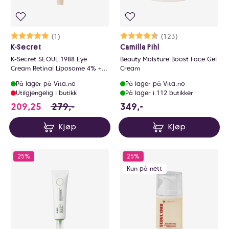
Karakter:
5.0 av 5 mulige
(1)
Karakter:
4.7 av 5 mulige
(123)
K-Secret
Camilla Pihl
K-Secret SEOUL 1988 Eye
Beauty Moisture Boost Face Gel
Cream Retinal Liposome 4% +
Cream
Fermented Bean 30ml
På lager på Vita.no
På lager på Vita.no
Utilgjengelig i butikk
På lager i 112 butikker
209.25 i stedet for 279 NOK, du sparer 69.7
349 NOK
209,25
279,-
349,-
Kjøp
Kjøp
25%
25%
Kun på nett