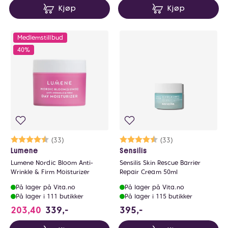
Kjøp
Kjøp
Medlemstillbud
40%
Karakter:
4.3 av 5 mulige
(33)
Karakter:
4.5 av 5 mulige
(33)
Lumene
Sensilis
Lumene Nordic Bloom Anti-
Sensilis Skin Rescue Barrier
Wrinkle & Firm Moisturizer
Repair Cream 50ml
På lager på Vita.no
På lager på Vita.no
På lager i 111 butikker
På lager i 115 butikker
395 NOK
203,40
339,-
395,-