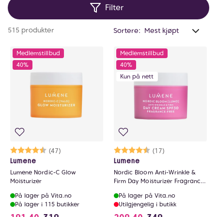
Filter
Hvilken dagkrem du skal ha avhenger av din
hudtilstand og hudtype. Hos VITA får du dagkremer
Anta
515 produkter
Sortere:
for deg som sliter med tørr hud, fet hud, kombinert
valg
hud, senstiv hud, rosacea, acne, pigmentering eller
filtr
Medlemstillbud
Medlemstillbud
aldringstegn. Vi tilbyr dagkremer både med og uten
0
40%
40%
SPF. Dagkrem med SPF finner du i menyen på siden.
Kun på nett
Karakter:
4.7 av 5 mulige
(47)
Karakter:
4.6 av 5 mulige
(17)
Lumene
Lumene
Lumene Nordic-C Glow
Nordic Bloom Anti-Wrinkle &
Moisturizer
Firm Day Moisturizer Fragrance
Free SPF30
På lager på Vita.no
På lager på Vita.no
På lager i 115 butikker
Utilgjengelig i butikk