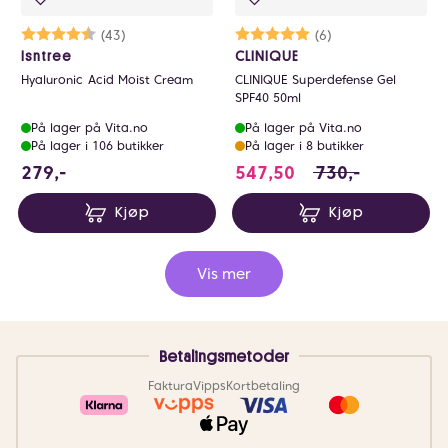
Karakter:
4.6 av 5 mulige
(43)
Karakter:
5.0 av 5 mulige
(6)
Isntree
CLINIQUE
Hyaluronic Acid Moist Cream
CLINIQUE Superdefense Gel
SPF40 50ml
På lager på Vita.no
På lager på Vita.no
På lager i 106 butikker
På lager i 8 butikker
279 NOK
547.5 i stedet for
279,-
547,50
730,-
Kjøp
Kjøp
Vis mer
Betalingsmetoder
Faktura
Vipps
Kortbetaling