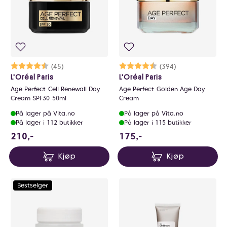
Karakter:
4.6 av 5 mulige
(45)
Karakter:
4.5 av 5 mulige
(394)
L'Oréal Paris
L'Oréal Paris
Age Perfect Cell Renewall Day
Age Perfect Golden Age Day
Cream SPF30 50ml
Cream
På lager på Vita.no
På lager på Vita.no
På lager i 112 butikker
På lager i 115 butikker
210 NOK
175 NOK
210,-
175,-
Kjøp
Kjøp
Bestselger