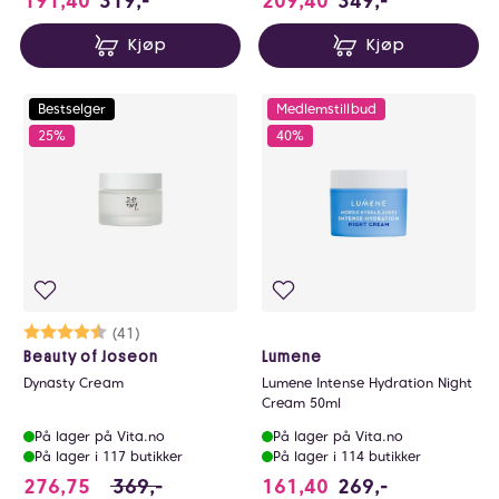
191,40
319,-
209,40
349,-
Kjøp
Kjøp
Bestselger
Medlemstillbud
25%
40%
Karakter:
4.7 av 5 mulige
(41)
Beauty of Joseon
Lumene
Dynasty Cream
Lumene Intense Hydration Night
Cream 50ml
På lager på Vita.no
På lager på Vita.no
På lager i 117 butikker
På lager i 114 butikker
276.75 i stedet for 369 NOK, du sparer 92.2
276,75
369,-
161,40
269,-