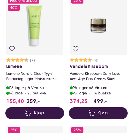
Medlemstillbud
25%
40%
Karakter:
4.4 av 5 mulige
(7)
Karakter:
4.3 av 5 mulige
(4)
Lumene
Vendela Kirsebom
Lumene Nordic Clear Tyyni
Vendela Kirsebom Daily Love
Balancing Light Moisturizer
Anti-Age Day Cream 50ml
50ml
På lager på Vita.no
På lager på Vita.no
På lager i 25 butikker
På lager i 116 butikker
374.25 i stedet fo
155,40
259,-
374,25
499,-
Kjøp
Kjøp
25%
25%