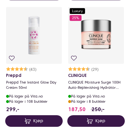
Luxury
25%
Karakter:
4.4 av 5 mulige
(43)
Karakter:
4.7 av 5 mulige
(29)
Preppd
CLINIQUE
Preppd The Instant Glow Day
CLINIQUE Moisture Surge 100H
Cream 50ml
Auto-Replenishing Hydrator
30ml
På lager på Vita.no
På lager på Vita.no
På lager i 108 butikker
På lager i 8 butikker
299 NOK
187.5 i stedet for
299,-
187,50
250,-
Kjøp
Kjøp