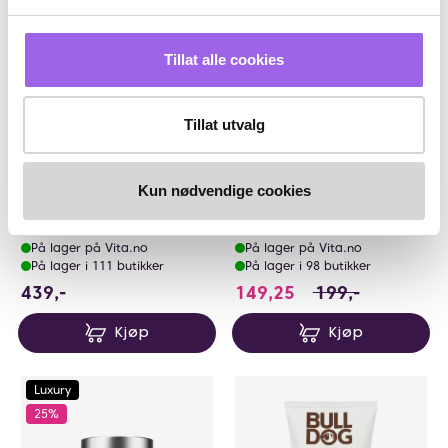
Tillat alle cookies
Tillat utvalg
Karakter:
4.8 av 5 mulige
(158)
Karakter:
5.0 av 5 mulige
(1)
Sans Soucis
NIVEA
Kun nødvendige cookies
Sans Soucis Herbal Sensitive
NIVEA Cellular Expert Filler Day
Kräuter Balsam Day
Cream SPF30 50ml
På lager på Vita.no
På lager på Vita.no
På lager i 111 butikker
På lager i 98 butikker
439 NOK
149.25 i stedet fo
439,-
149,25
199,-
Kjøp
Kjøp
Luxury
25%