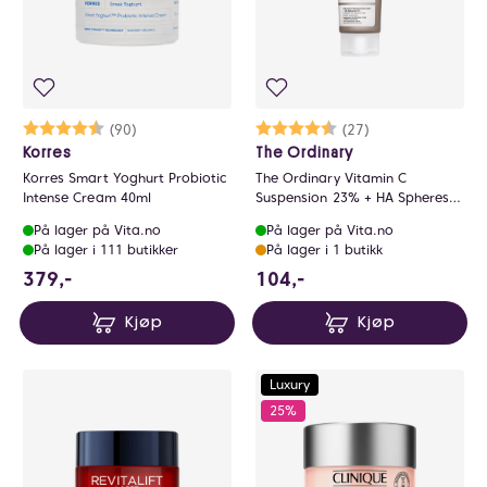
Karakter:
4.9 av 5 mulige
(90)
Karakter:
4.5 av 5 mulige
(27)
Korres
The Ordinary
Korres Smart Yoghurt Probiotic
The Ordinary Vitamin C
Intense Cream 40ml
Suspension 23% + HA Spheres
2% 30ml
På lager på Vita.no
På lager på Vita.no
På lager i 111 butikker
På lager i 1 butikk
379 NOK
104 NOK
379,-
104,-
Kjøp
Kjøp
Luxury
25%