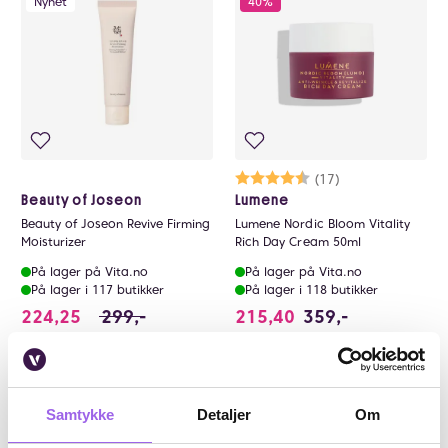
Nyhet
40%
Karakter:
4.5 av 5 mulige
(17)
Beauty of Joseon
Lumene
Beauty of Joseon Revive Firming
Lumene Nordic Bloom Vitality
Moisturizer
Rich Day Cream 50ml
På lager på Vita.no
På lager på Vita.no
På lager i 117 butikker
På lager i 118 butikker
224.25 i stedet for 299 NOK, du sparer 74.7
224,25
299,-
215,40
359,-
Kjøp
Kjøp
Luxury
Luxury
Samtykke
Detaljer
Om
25%
25%