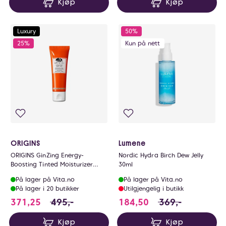
Kjøp
Kjøp
Luxury
50%
25%
Kun på nett
ORIGINS
Lumene
ORIGINS GinZing Energy-
Nordic Hydra Birch Dew Jelly
Boosting Tinted Moisturizer
30ml
SPF40
På lager på Vita.no
På lager på Vita.no
På lager i 20 butikker
Utilgjengelig i butikk
371.25 i stedet for 495 NOK, du sparer 123.
184.5 i stedet for
371,25
495,-
184,50
369,-
Kjøp
Kjøp