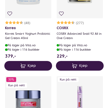
Karakter:
4.6 av 5 mulige
(48)
Karakter:
4.7 av 5 mulige
(277)
Korres
COSRX
Korres Smart Yoghurt Probiotic
COSRX Advanced Snail 92 All in
Gel Cream 40ml
One Cream
På lager på Vita.no
På lager på Vita.no
På lager i 116 butikker
På lager i 116 butikker
379 NOK
229 NOK
379,-
229,-
Kjøp
Kjøp
30%
Kun på nett
Kun på nett