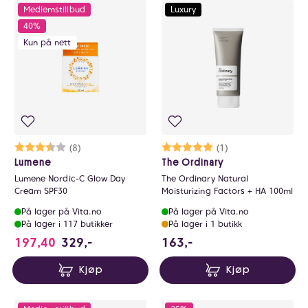
Medlemstillbud
Luxury
40%
Kun på nett
Karakter:
3.9 av 5 mulige
(8)
Karakter:
5.0 av 5 mulige
(1)
Lumene
The Ordinary
Lumene Nordic-C Glow Day
The Ordinary Natural
Cream SPF30
Moisturizing Factors + HA 100ml
På lager på Vita.no
På lager på Vita.no
På lager i 117 butikker
På lager i 1 butikk
163 NOK
197,40
329,-
163,-
Kjøp
Kjøp