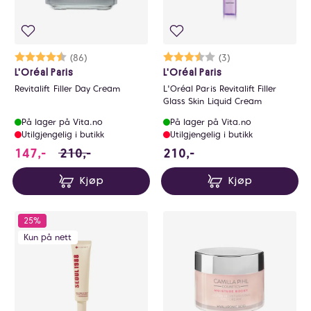
Karakter:
4.7 av 5 mulige
(86)
Karakter:
3.7 av 5 mulige
(3)
L'Oréal Paris
L'Oréal Paris
Revitalift Filler Day Cream
L'Oréal Paris Revitalift Filler
Glass Skin Liquid Cream
På lager på Vita.no
På lager på Vita.no
Utilgjengelig i butikk
Utilgjengelig i butikk
147 i stedet for 210 NOK, du sparer 63 NOK
210 NOK
147,-
210,-
210,-
Kjøp
Kjøp
25%
Kun på nett