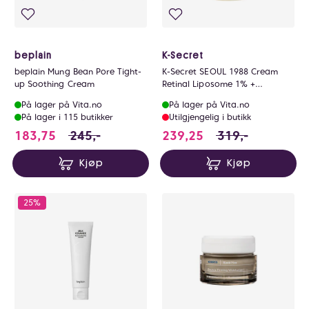
beplain
K-Secret
beplain Mung Bean Pore Tight-
K-Secret SEOUL 1988 Cream
up Soothing Cream
Retinal Liposome 1% +
Fermented Rice 50ml
På lager på Vita.no
På lager på Vita.no
På lager i 115 butikker
Utilgjengelig i butikk
183.75 i stedet for 245 NOK, du sparer 61.2
239.25 i stedet fo
183,75
245,-
239,25
319,-
Kjøp
Kjøp
25%