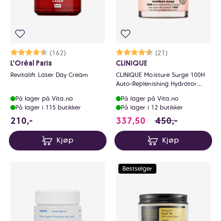
Karakter:
4.5 av 5 mulige
(162)
Karakter:
4.8 av 5 mulige
(21)
L'Oréal Paris
CLINIQUE
Revitalift Laser Day Cream
CLINIQUE Moisture Surge 100H
Auto-Replenishing Hydrator
50ml
På lager på Vita.no
På lager på Vita.no
På lager i 115 butikker
På lager i 12 butikker
210 NOK
337.5 i stedet for
210,-
337,50
450,-
Kjøp
Kjøp
Bestselger