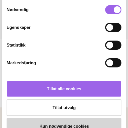
Samtykkevalg
Nødvendig
Egenskaper
Statistikk
Markedsføring
Tillat alle cookies
Tillat utvalg
Betalingsmetoder
Kun nødvendige cookies
Faktura
Vipps
Kortbetaling